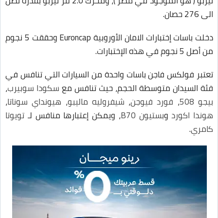
تيربو ( هو الموجود في مصر )، ومحرك 2.0 لتر تيربو بقدرة تصل
الى 276 حصان.
دخلت باسات إختبارات الامان الأوروبية Euroncap وحققت 5 نجوم
من أصل 5 نجوم في هذه الإختبارات.
تعتبر فولكس فاجن باسات واحدة من السيارات التي تنافس في
فئة السيدان متوسطة الحجم، حيث تنافس مع
سكودا سوبيرب
،
بيجو 508
،
فورد فيوجن
،
شيفروليه ماليبو
،
هيونداي سوناتا
،
هوندا اكورد
و
بستيون B70
، ويمكن إعتبارها منافس لـ
تويوتا
كامري
.