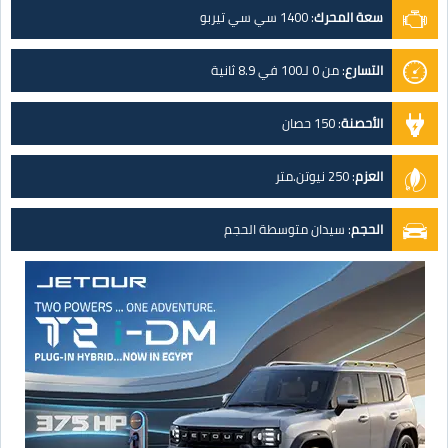
سعة المحرك
:
1400 سي سي تيربو
التسارع
:
من 0 لـ100 في 8.9 ثانية
الأحصنة
:
150 حصان
العزم
:
250 نيوتن.متر
الحجم
:
سيدان متوسطة الحجم