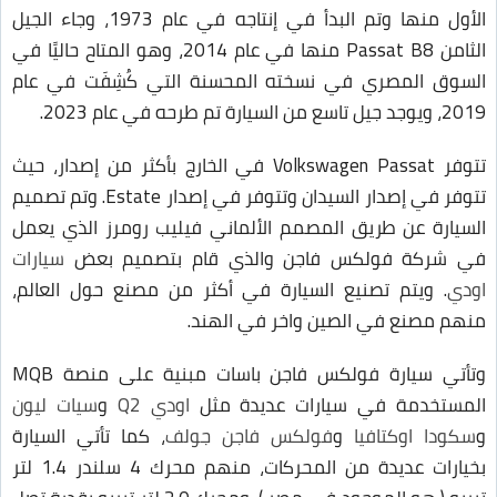
الأول منها وتم البدأ في إنتاجه في عام 1973، وجاء الجيل
الثامن Passat B8 منها في عام 2014، وهو المتاح حاليًا في
السوق المصري في نسخته المحسنة التي كُشِفَت في عام
2019، ويوجد جيل تاسع من السيارة تم طرحه في عام 2023.
تتوفر Volkswagen Passat في الخارج بأكثر من إصدار، حيث
تتوفر في إصدار السيدان وتتوفر في إصدار Estate. وتم تصميم
السيارة عن طريق المصمم الألماني فيليب رومرز الذي يعمل
في شركة فولكس فاجن والذي قام بتصميم بعض
سيارات
اودي
. ويتم تصنيع السيارة في أكثر من مصنع حول العالم،
منهم مصنع في الصين واخر في الهند.
وتأتي سيارة فولكس فاجن باسات مبنية على منصة MQB
المستخدمة في سيارات عديدة مثل
اودي Q2
و
سيات ليون
و
سكودا اوكتافيا
و
فولكس فاجن جولف
، كما تأتي السيارة
بخيارات عديدة من المحركات، منهم محرك 4 سلندر 1.4 لتر