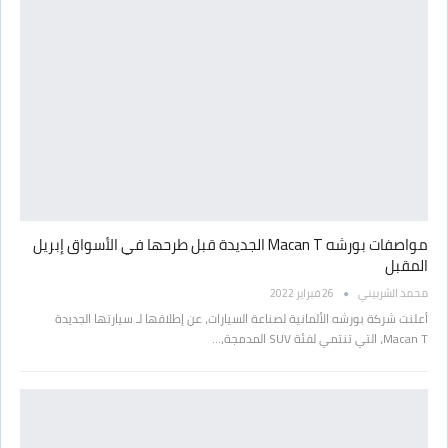
مواصفات بورشه Macan T الجديدة قبل طرحها في الأسواق إبريل
المقبل
محمد الشربيني
26 فبراير 2022
أعلنت شركة بورشه الألمانية لصناعة السيارات، عن إطلاقها لـ سيارتها الجديدة
Macan T، التي تنتمي لفئة SUV المدمجة،…