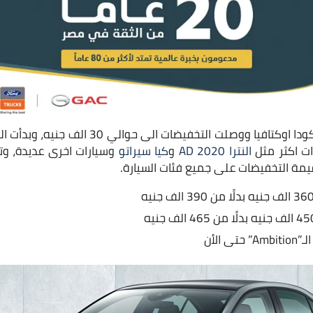
تم تخفيض جميع فئات سكودا اوكتافيا ووصلت التخف
ات اكثر مثل
النترا AD 2020
و
كيا سيراتو
وسيارات اخرى عديدة، وت
 قيمة التخفيضات على جميع فئات السيارة.
ى الأن