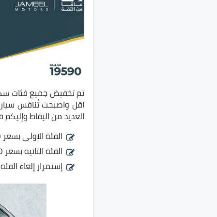
اقل واصبحت تُنافس سيار
العديد من النِقاط وإليكم
الفئة الاولى بسعر 360 الف جنيه بدلًا من 390 الف جنيه
الفئة الثانيه بسعر 450 الف جنيه بدلًا من 465 الف جنيه
إستمرار إلغاء الفئة الـ”Ambition” حت