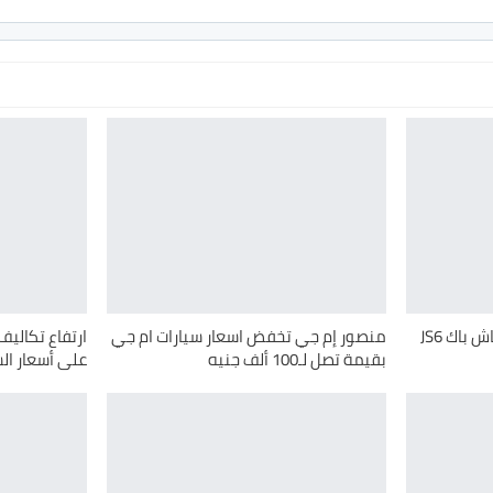
قصراوي جروب تطلق عرض كاش باك JS6
منصور إم جي تخفض اسعار سيارات ام جي
ارتفاع تكالي
بقيمة تصل لـ100 ألف جنيه
على أسعار ال