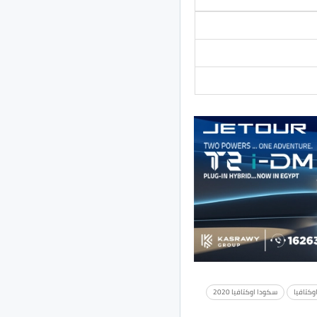
وكتافيا
سكودا اوكتافيا 2020