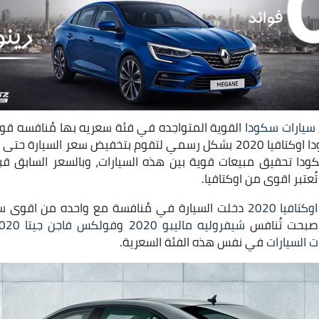
سيارات سكودا
القوية المتواجده في فئة سعريه بها مُنافسه قو
بالإعلان عن تخفيضات سكودا اوكتافيا 2020 بشكل رسمي لتقوم بتخفيض سعر
دا تحقيق مبيعات قوية بين هذه السيارات، وبالسعر السابق قب
ُعتبر اقوى من اوكتافيا.
تافيا 2020
دخلت السيارة في مُنافسة مع واحده من اقوى س
اصبحت تُنافس
شيفروليه ماليبو 2020
و
فولكس فاجن جيتا 2020
 السيارات
في نفس هذه الفئة السعرية.