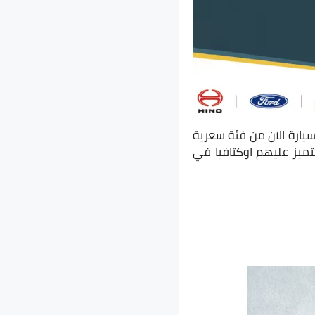
يضات الى حوالي 30 الف جنيه، وبدأت السيارة الان من فئة سعرية
تميز عليهم اوكتافيا في