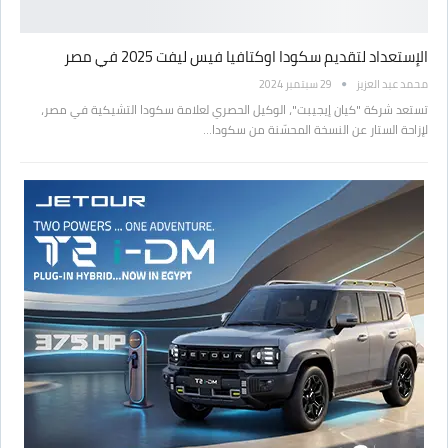
الإستعداد لتقديم سكودا اوكتافيا فيس ليفت 2025 في مصر
محمد عبد العزيز
29 سبتمبر 2024
تستعد شركة "كيان إيجيبت"، الوكيل الحصري لعلامة سكودا التشيكية في مصر،
لإزاحة الستار عن النسخة المحسّنة من سكودا…