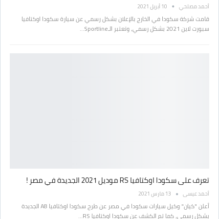
أحمد مصلحي
10 أبريل 2021
قامت شركة سكودا في الخارج بالإعلان بشكل رسمي عن سيارة سكودا اوكتافيا
سبورت لاين 2021 بشكل رسمي، وتعتبر الـSportline…
تعرف على سكودا اوكتافيا RS موديل 2021 الجديدة في مصر !
أحمد عيسى
13 مارس 2021
أعلن "كيان" وكيل سيارات سكودا في مصر عن طرح سكودا اوكتافيا A8 الجديدة
بشكل رسمي، كما تم الكشف عن سكودا اوكتافيا RS…