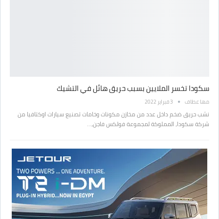
سكودا تخسر الملايين بسبب حريق هائل في التشيك
مها عطاف
3 فبراير 2022
نشب حريق ضخم داخل عدد من مخازن مكونات وخامات تصنيع سيارات اوكتافيا من
شركة سكودا، المملوكة لمجموعة فولكس فاجن،…