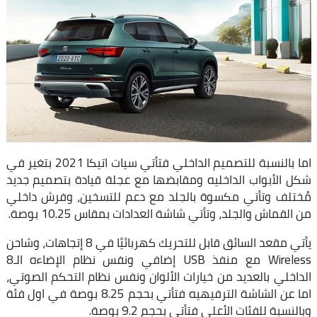
اما بالنسبة للتصميم الداخلي فتأتي سيات اتيكا 2021 بتغير في
شكل الأبواب الداخليه ومقابضها مع عجلة قيادة بتصميم جديد
مُختلف وتأتي مكسوة بالجلد مع دعم للتسخين، وفرش داخلي
من القماش والجلد، وتأتي شاشة العدادات بمقاس 10.25 بوصة.
يأتي مقعد السائق قابل للتحريك كهربائيًا في 8 إتجاهات، وشاحن
Wireless مع منفذ USB إضافي ونفس نظام الإضاءه الـ8
الداخلي بالعديد من خيارات الألوان ونفس نظام التحكم الصوتي،
اما عن الشاشة الترفيهيه فتأتي بحجم 8.25 بوصة في اول فئة
وبالنسبة للفئات الأعلى فتأتي بحجم 9.2 بوصة.