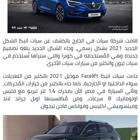
قامت شركة سيات في الخارج بالكشف عن
سيات اتيكا
الشكل
الجديد 2021 بشكل رسمي، وجاء الشكل الجديد بلغة تصميم
جديده وهي المُستخدمه في كوبرا والتي سنراها تُستخدم في
سيات ليون
والكثير من
سيارات سيات
الأخرى.
جاءت سيات اتيكا Facelift موديل 2021 بالكثير من التعديلات
سواء الداخليه او الخارجية، كما جاء بالكثير من خيارات المُحركات،
وتأتي السيارة في مصر الأن بمحرك 1.4 لتر تيربو مع فتيس
اوتوماتيك 8 سرعات، ومن مُنافسينها
اوبل جراند لاند
و
ميتسوبيشي اكليبس
و
فولكس فاجن تيجوان
.