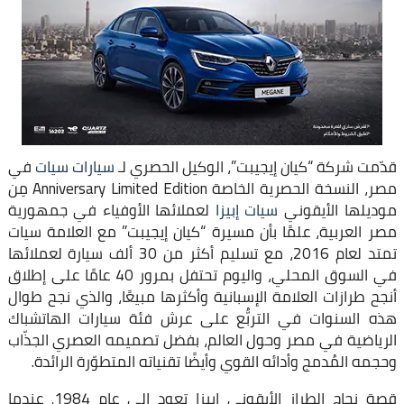
قدّمت شركة “كيان إيجيبت”، الوكيل الحصري لـ
سيارات سيات
في
مصر، النسخة الحصرية الخاصة Anniversary Limited Edition مِن
موديلها الأيقوني
سيات إبيزا
لعملائها الأوفياء في جمهورية
مصر العربية، علمًا بأن مسيرة “كيان إيجيبت” مع العلامة سيات
تمتد لعام 2016، مع تسليم أكثر من 30 ألف سيارة لعملائها
في السوق المحلي، واليوم تحتفل بمرور 40 عامًا على إطلاق
أنجح طرازات العلامة الإسبانية وأكثرها مبيعًا، والذي نجح طوال
هذه السنوات في التربُّع على عرش فئة سيارات الهاتشباك
الرياضية في مصر وحول العالم، بفضل تصميمه العصري الجذّاب
وحجمه المُدمج وأدائه القوي وأيضًا تقنياته المتطوّرة الرائدة.
قصة نجاح الطراز الأيقوني إبيزا تعود إلى عام 1984، عندما