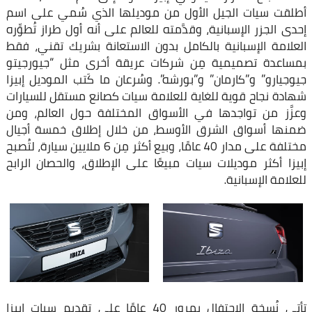
أطلقت سيات الجيل الأول من موديلها الذي سُمي على اسم
إحدى الجزر الإسبانية، وقدَّمته للعالم على أنه أول طراز تُطوِّره
العلامة الإسبانية بالكامل بدون الاستعانة بشريك تقني، فقط
بمساعدة تصميمية مِن شركات عريقة أخرى مثل “جيورجيتو
جيوجيارو” و”كارمان” و”بورشه”. وسُرعان ما كَتب الموديل إبيزا
شهادة نجاح قوية للغاية للعلامة سيات كصانع مستقل للسيارات
وعزَّز من تواجدها في الأسواق المختلفة حول العالم، ومن
ضمنها أسواق الشرق الأوسط، من خلال إطلاق خمسة أجيال
مختلفة على مدار 40 عامًا، وبيع أكثر مِن 6 ملايين سيارة، لتُصبح
إبيزا أكثر موديلات سيات مبيعًا على الإطلاق، والحصان الرابح
للعلامة الإسبانية.
تأتي نُسخة الاحتفال بمرور 40 عامًا على تقديم سيات إبيزا