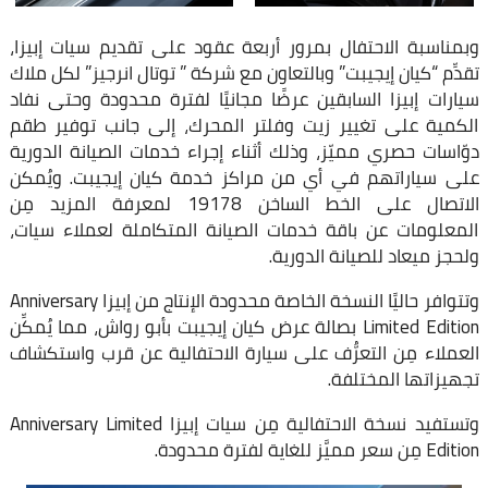
وبمناسبة الاحتفال بمرور أربعة عقود على تقديم سيات إبيزا،
تقدِّم “كيان إيجيبت” وبالتعاون مع شركة ” توتال انرجيز” لكل ملاك
سيارات إبيزا السابقين عرضًا مجانيًا لفترة محدودة وحتى نفاد
الكمية على تغيير زيت وفلتر المحرك، إلى جانب توفير طقم
دوّاسات حصري مميّز، وذلك أثناء إجراء خدمات الصيانة الدورية
على سياراتهم في أي من مراكز خدمة كيان إيجيبت. ويُمكن
الاتصال على الخط الساخن 19178 لمعرفة المزيد مِن
المعلومات عن باقة خدمات الصيانة المتكاملة لعملاء سيات،
ولحجز ميعاد للصيانة الدورية.
وتتوافر حاليًا النسخة الخاصة محدودة الإنتاج من إبيزا Anniversary
Limited Edition بصالة عرض كيان إيجيبت بأبو رواش، مما يُمكِّن
العملاء مِن التعرُّف على سيارة الاحتفالية عن قرب واستكشاف
تجهيزاتها المختلفة.
وتستفيد نسخة الاحتفالية مِن سيات إبيزا Anniversary Limited
Edition مِن سعر مميَّز للغاية لفترة محدودة.