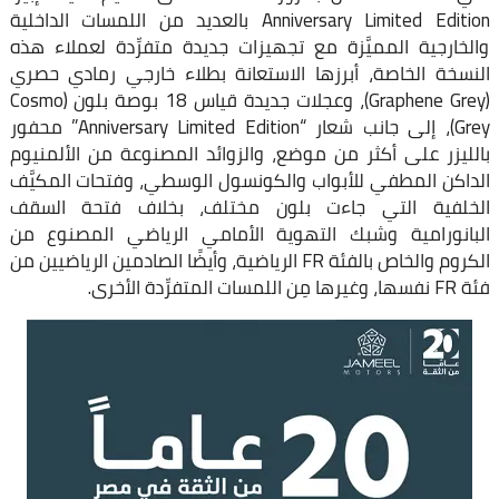
Anniversary Limited Edition بالعديد من اللمسات الداخلية
والخارجية المميَّزة مع تجهيزات جديدة متفرِّدة لعملاء هذه
النسخة الخاصة، أبرزها الاستعانة بطلاء خارجي رمادي حصري
(Graphene Grey)، وعجلات جديدة قياس 18 بوصة بلون (Cosmo
Grey)، إلى جانب شعار “Anniversary Limited Edition” محفور
بالليزر على أكثر من موضع، والزوائد المصنوعة من الألمنيوم
الداكن المطفي للأبواب والكونسول الوسطي، وفتحات المكيَّف
الخلفية التي جاءت بلون مختلف، بخلاف فتحة السقف
البانورامية وشبك التهوية الأمامي الرياضي المصنوع من
الكروم والخاص بالفئة FR الرياضية، وأيضًا الصادمين الرياضيين من
فئة FR نفسها، وغيرها مِن اللمسات المتفرِّدة الأخرى.