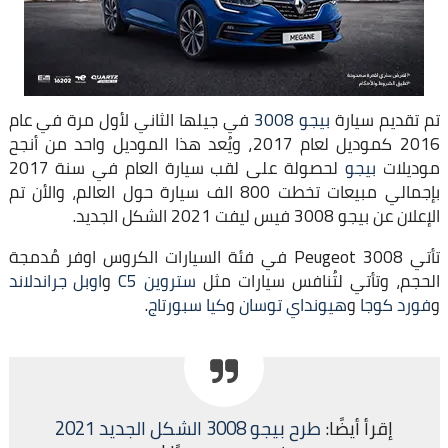
تم تقديم سيارة
بيجو 3008
في جيلها الثاني لأول مرة في عام
2016 كموديل لعام 2017، ويُعد هذا الموديل واحد من أنجح
موديلات
بيجو
لحصولة على لقب سيارة العام في سنة 2017
بإجمالي مبيعات تخطت 800 الف سيارة حول العالم، والأن تم
الإعلان عن بيجو 3008 فيس ليفت 2021 الشكل الجديد.
تأتي Peugeot 3008 في فئة السيارات الكروس اوفر مُدمجة
الحجم، وتأتي لتُنافس سيارات مثل
ستروين C5
و
اوبل جراندلاند
و
فورد كوجا
و
هيونداي توسان
و
كيا سبورتاج
.
إقرأ أيضًا:
طرح بيجو 3008 الشكل الجديد 2021