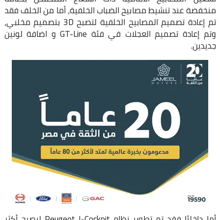
منخفضة عند تنشيط مصابيح الضباب الخلفية، أما من الخلف فقد
تم إعادة تصميم المصابيح الخلفية لتصبح 3D بتصميم مخلبي،
وتم إعادة تصميم العجلات في فئة GT-Line و اضافة لونين
جديدين.
أما داخليًا فقد تم تطوير نظام Peugeot I-Cockpit ليصبح أكثر