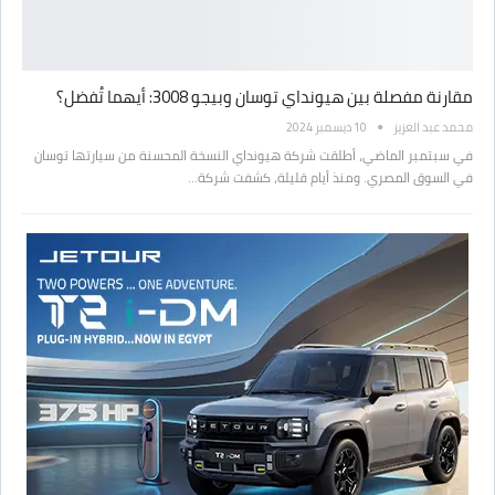
مقارنة مفصلة بين هيونداي توسان وبيجو 3008: أيهما تُفضل؟
محمد عبد العزيز
10 ديسمبر 2024
في سبتمبر الماضي، أطلقت شركة هيونداي النسخة المحسنة من سيارتها توسان
في السوق المصري. ومنذ أيام قليلة، كشفت شركة…