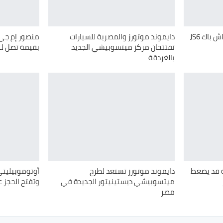
قصراوي جروب تطلق عرض كاش باك JS6
دايموند موتورز والمصرية للسيارات
منصور إم جي 
تفتتحان مركز ميتسوبيشي الجديد
بقيمة تصل لـ100 ألف جنيه
بالغردقة
ة قد يضغط
دايموند موتورز تستعد لطرح
أوتوموبيليتي
ميتسوبيشي ديستينيتور الجديدة في
وتفتح الحجز 
مصر