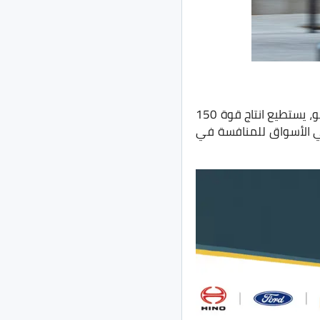
جاءت ميتسوبيشي اكليبس كروس موديل 2022 بمحرك 4 سلندر بسعة 1500 سي سي تيربو، يستطيع انتاج قوة 150
، وتُقدم في الأسواق للمنافسة في