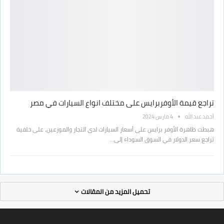
تراجع قيمة الأوفربرايس على مختلف انواع السيارات في مصر
أحمد عبد الله
4 مارس 2024
هبطت ظاهرة الأوفر برايس على أسعار السيارات لدى التجار والموزعين، على خلفية
تراجع سعر الدولار في السوق السوداء إلى…
تحميل المزيد من المقالات