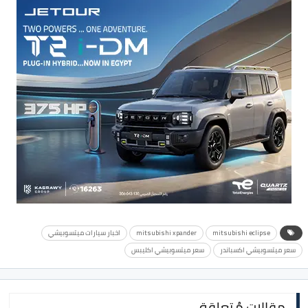
mitsubishi eclipse
mitsubishi xpander
اخبار سيارات ميتسوبيشي
سعر ميتسوبيشي اكسباندر
سعر ميتسوبيشي اكليبس
مقالات مُتعلقة