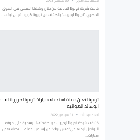
محمد عبد العزيز
30 سبتمبر 2023
قامت شركة تويوتا اليابانية من خلال وكيلها المحلي في السوق
المصري "تويوتا ايجيبت" بالكشف عن تويوتا كورولا فيس ليفت…
تويوتا تعلن حملة استدعاء سيارات تويوتا كورولا لفح
الوسائد الهوائية
أحمد عبد الله
21 سبتمبر 2022
كشفت شركة تويوتا ايجيبت عبر صفحتها الرسمية على موقع
التواصل الإجتماعي"فيس بوك" عن إستمرار حملة استدعاء بعض
سيارات…