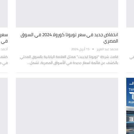
انخفاض جديد في سعر تويوتا كورولا 2024 في السوق
المصري
في 
محمد عبد العزيز
15 أبريل 2024
أحمد ع
في
قامت شركة "تويوتا ايجيبت" ممثل العلامة اليابانية بالسوق المحلي
كشفت ش
بالكشف عن قائمة اسعار جديدة في الأسواق المصرية، تشمل…
في مص