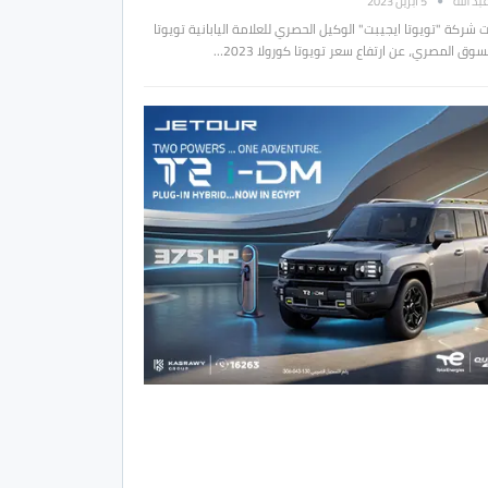
بد الله
5 أبريل 2023
ركة "تويوتا ايجيبت" الوكيل الحصري للعلامة اليابانية تويوتا
وق المصري، عن ارتفاع سعر تويوتا كورولا 2023…