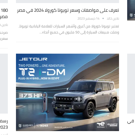
تعرف على مواصفات وسعر تويوتا كورولا 2024 في مصر
مصر
نادين خالد
14 ديسمبر 2023
نادين خ
تعتبر تويوتا كورولا من أعرق وأشهر السيارات للعلامة اليابانية تويوتا،
وصلت مبيعات السيارة إلى 50 مليون في جميع أنحاء…
صرحت "
سعرية 
“تويوتا ايجيبت” تقدم تويوتا كورولا فيس ليفت 2024 في
رسميً
2023