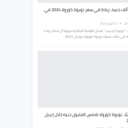
180 ألف جنيه.. زيادة في سعر تويوتا كورولا 2024 في
الد
5 أكتوبر 2023
تويوتا ايجيبت" مُمثل العلامة اليابانية تويوتا أن هناك زيادة
في فئات سيارة تويوتا كورولا موديل 2024…
ا.. تويوتا كورولا تلامس المليون جنيه خلال إبريل