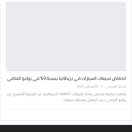
انخفاض مبيعات السيارات في بريطانيا بنسبة 9% في يوليو الماضي
محمد الشربيني
9 أغسطس 2022
كشفت جمعية مصنعي وتجار السيارات (SMMT) البريطانية، عن تقريرها الشهري عن
يوليو الماضي، حيث انخفض تسجيلات سيارات…