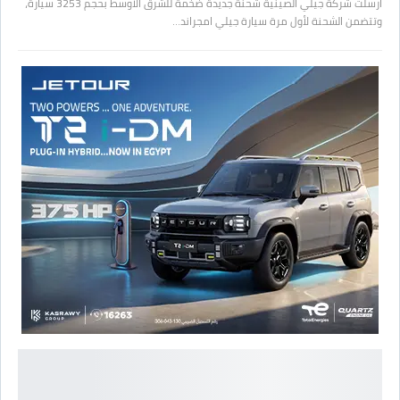
أرسلت شركة جيلي الصينية شحنة جديدة ضخمة للشرق الأوسط بحجم 3253 سيارة،
وتتضمن الشحنة لأول مرة سيارة جيلي امجراند…