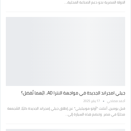
الدولة المصرية نحو دعم الصناعة المحلية،…
جيلي امجراند الجديدة في مواجهة النترا AD.. ايُهما تُفضل؟
أحمد مصلحي
17 يناير 2025
قبل يومين، أعلنت "أوتو موبيليتي" عن إطلاق جيلي إمجراند الجديدة كليًا، المُجمعة
محليًا في مصر. وتنضم هذه السيارة إلى…