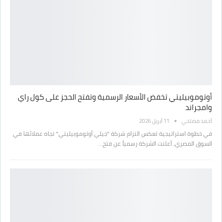
أوتوموبيليتي تخفض الأسعار الرسمية وتفتح الحجز على كول راي
وامجراند
أحمد مصلحي
11 أبريل 2026
في خطوة استراتيجية تعكس التزام شركة "جيلي أوتوموبيليتي" تجاه عملائها في
السوق المصري، أعلنت الشركة رسمياً عن فتح…