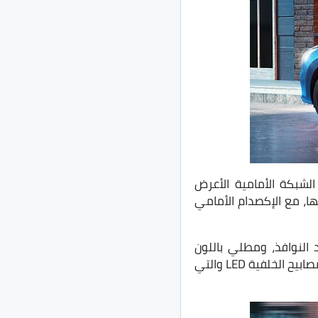
الشبكة الأمامية الأعرض
ن طريق خط نحيف في نهايتها، مع الإكصدام الأمامي
ن الكروم عريض عند النوافذ، ومطلي باللون
الأسود في بعض الفئات، نجد الواجهه الخلفية لم تطرأ عليها تغيرات كثيرة فمازالت بنفس المصابيح الخلفية LED والتي