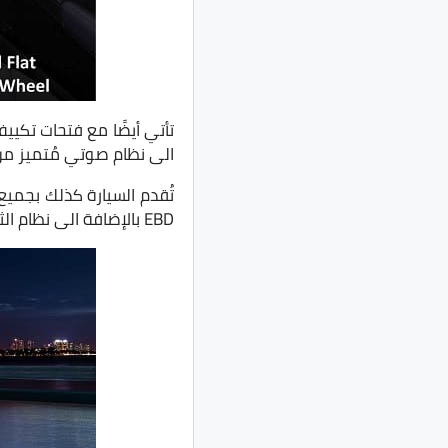
الى نظام صوتي مُتميز من Arkamys وكراسي داخلية مُحسنة بتصميم ج
EBD بالإضافة الى نظام الثبات الإلكتروني، إضافة لنظام تثبيت في السرعات العالية ونظام التنبيه عند السرعات العالية.