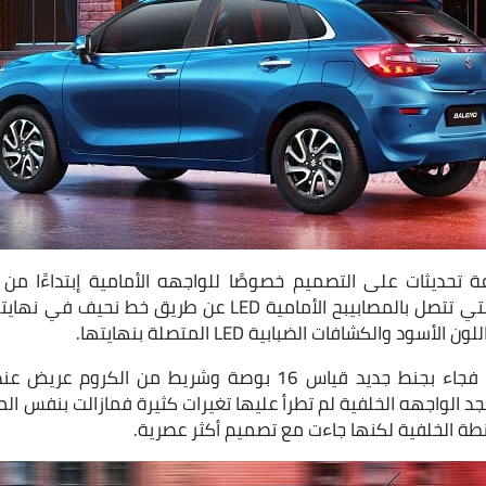
تحديثات على التصميم خصوصًا للواجهه الأمامية إبتداءًا من 
المفرغة باللون الأسود والتي تتصل بالمصابيبح الأمامية LED ع
 والكشافات الضبابية LED المتصلة بنهايتها.
بالنسبة للتصميم الجانبي فجاء بجنط جديد قياس 16 بوصة وشريط م
طة الخلفية لكنها جاءت مع تصميم أكثر عصرية.