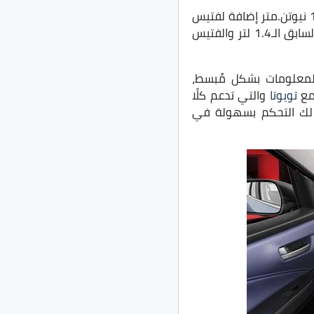
تأتي السيارة بمحرك رباعي الأسطوانات سعة 1200 سي سي قوة 90 حصانًا وعزم دوران 113 نيوتن.متر إضافة لفتيس
أوتوماتيك AMT من 5 نقلات أو يدوي بـ5 نقلات، وجاءت تلك المنظومة لتحل محل المحرك السابق الـ1.4 لتر والفتيس
هيزات جديدة على رأسهم شاشة Head-Up Display لعرض المعلومات بشكل مُبسط،
تويوتا
والتي تدعم كلًا
Andro، إضافة لنظام Suzuki Connect والذي يُتيح لك التحكم بسهولة في