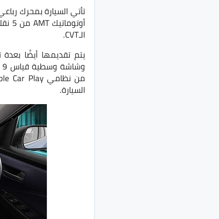
الـCVT.
وشاشة وسطية قياس 9 بوصة بنظام ترفيهي Smartplay Pro والتي تم تعديلها بالتعاون مع
السيارة.