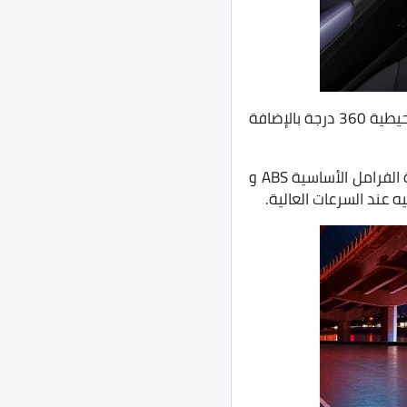
تأتي أيضًا مع فتحات تكييف خلفية ومنفذ USB وتجهيزات عديدة أخرى منها نظام كاميرات مُحيطية 360 درجة بالإضافة
تُقدم السيارة كذلك بجميع أنظمة الأمان الحديثة والتي تشمل 6 وسائد هوائية وجميع أنظمة الفرامل الأساسية ABS و