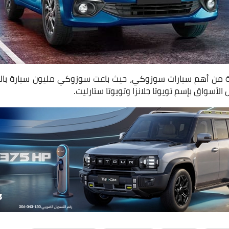
احدة من أهم سيارات سوزوكي، حيث باعت سوزوكي مليون سيارة بال
الأسواق بإسم تويوتا جلانزا وتويوتا ستارليت.