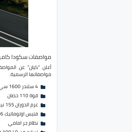
مواصفات سكودا كاميك م
أعلن “كيان” عن المواص
مواصفاتها الرسمية.
4 سلندر 1600 سي سي
قوة 110 حصان
عزم الدوران 155 نيوتن.متر
فتيس اوتوماتيك 6 سرعات إعتيادي
نظام جر امامي
تسارع من 0 لـ100 في 11.9 ثانية