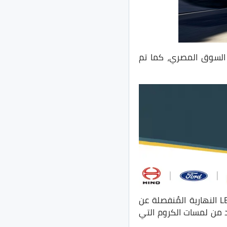
لسوق المصري، كما تم
السيارة تأتي بتصميم حديث مُميز لسيارة كروس اوفر تحت المُدمجة، فنجد الكشافات الـLED النهارية المُنفصلة عن
يد من لمسات الكروم التي