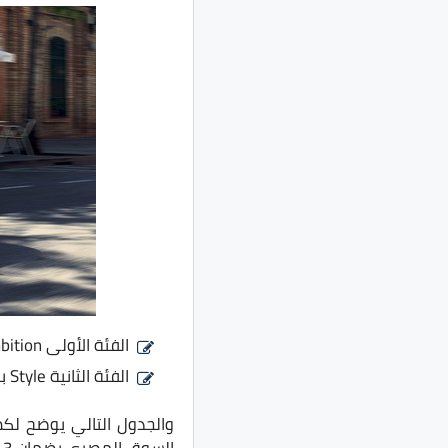
الفئة الأولى Ambition بسعر 370 الف جنية مصري
الفئة الثانية Style بسعر 440 الف جنية مصري
والجدول التالي يوضح لك