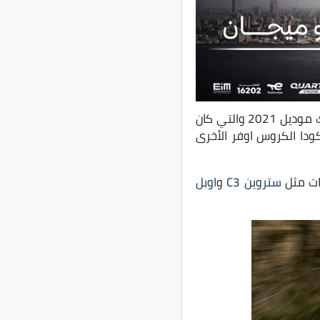
موديل 2021 والتي كان
دا الكروس اوفر الأخرى
ات مثل
ستروين C3
و
اوبل