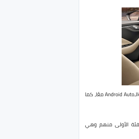
تأتي السيارة من الداخل مع شاشة بقياس 8 بوصة، وتأتي الشاشة داعمة للـApple Car Play والـAndroid Auto معًا، كما
جهيزات، الفئة الأولى منهم وهي