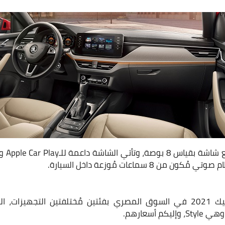
 8 سماعات مُوزعة داخل السيارة.
تتوفر سيارة سكودا كاميك 2021 في السوق المصري بفئتين مُختلفتين الت