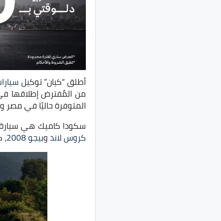
أطلق “كيان” توكيل
سيارا
من المٌفترض إطلاقها في
المتوفرة حاليًا في مصر
سكودا كاميك هي سيارة ك
كروس لاند
و
بيجو 2008
، 