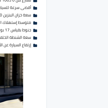
أقصى سرعة للسيارة 190 كم / س
سعة خزان البنزين 50 لتر
متوسط إستهلاك البنزين 6.3 لتر ل
جنوط بقياس 17 بوصة
سعة الشنطة الخلفية 400 لتر وتصل الى 1395 لتر عند طي المقاع
إرتفاع السيارة عن الأرض 5