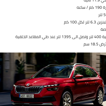
اعه
كل 100 كم
د الخلفية
18. سم