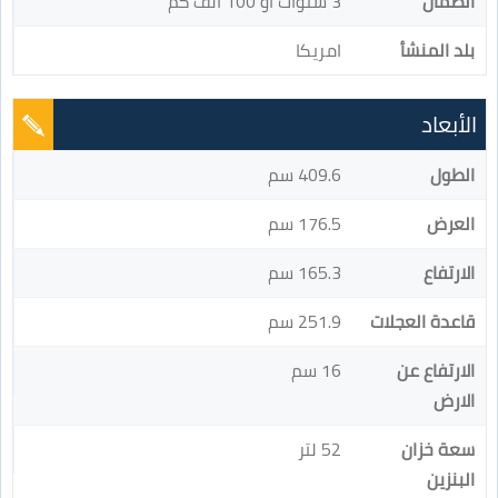
الضمان
3 سنوات او 100 ألف كم
بلد المنشأ
امريكا
الأبعاد
الطول
409.6 سم
العرض
176.5 سم
الارتفاع
165.3 سم
قاعدة العجلات
251.9 سم
الارتفاع عن
16 سم
الارض
سعة خزان
52 لتر
البنزين