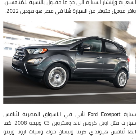
السعرية وإنتشار السيارة الى حدٍ ما مقبول بالنسبة للمُنافسين،
واخر موديل متوفر من السيارة هُنا في مصر هو موديل 2022.
سيارة Ford Ecosport تأتي في الأسواق المصرية لتُنافس
سيارات مثل
اوبل كروس لاند
و
ستروين C3
و
بيجو 2008
. كما
انها تُنافس
هيونداي كريتا
و
نيسان جوك
و
سيات ارونا
و
رينو