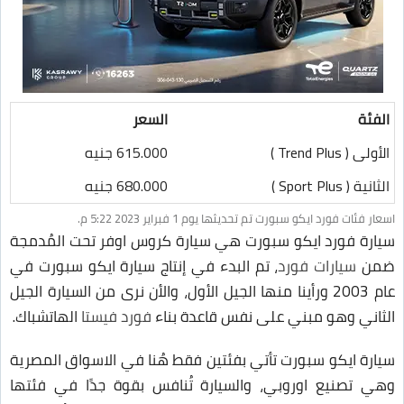
الفئة
السعر
الأولى ( Trend Plus )
615.000 جنيه
الثانية ( Sport Plus )
680.000 جنيه
اسعار فئات فورد ايكو سبورت تم تحديثها يوم 1 فبراير 2023 5:22 م.
سيارة فورد ايكو سبورت هي سيارة كروس اوفر تحت المُدمجة
ضمن
سيارات فورد
، تم البدء في إنتاج سيارة ايكو سبورت في
عام 2003 ورأينا منها الجيل الأول، والأن نرى من السيارة الجيل
الثاني وهو مبني على نفس قاعدة بناء
فورد فيستا
الهاتشباك.
سيارة ايكو سبورت تأتي بفئتين فقط هُنا في الاسواق المصرية
وهي تصنيع اوروبي، والسيارة تُنافس بقوة جدًا في فئتها