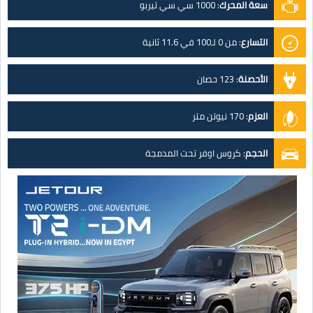
سعة المحرك
:
1000 سي سي تيربو
التسارع
:
من 0 لـ100 في 11.6 ثانية
الأحصنة
:
123 حصان
العزم
:
170 نيوتن متر
الحجم
:
كروس اوفر تحت المدمجة