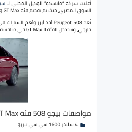
أعلنت شركة “مانسكو” الوكيل المحلي لـ
سيا
السوق المصري، حيث تم تقديم فئة GT Max والتي تحمل محرك بقوة أعلى، حيث تبلغ القوة الحصانية لتلك الفئة 215 حصان.
تُعد Peugeot 508 أحد أبرز و
خارجي، وستدخل الفئة الـGT Max في منافسه مع
مواصفات بيجو 508 فئة GT Max
4 سلندر 1600 سي سي تيربو