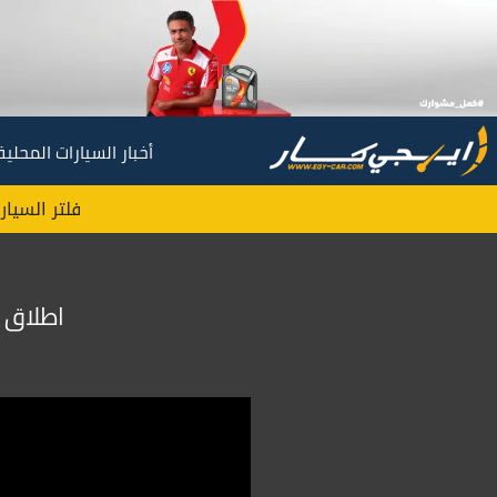
أخبار السيارات المحلية
فلتر السيار
اطلاق فئة GT Max من بيجو 508 في م