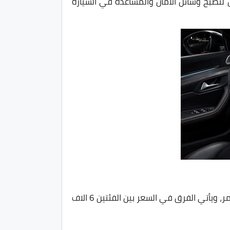
ن لتُصبح وسائل الأمان والمساعدة في السيارة
تم تقديم الفئة GT Max من بيجو 508 بفئتين، الأولى بفرش داخلي باللون الأسود والثانية بفرش داخلي باللون الأحمر، ويأتي الفرق في السعر بين الفئتين 6 الاف