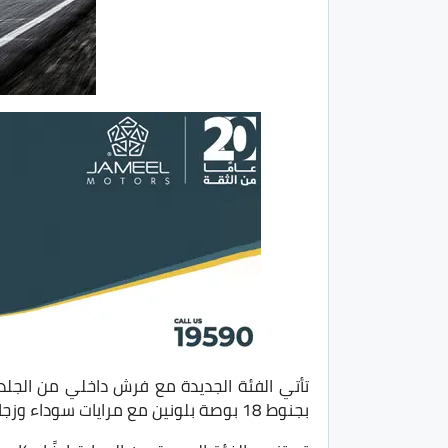
بجنوط 18 بوصة بلونين مع مرايات سوداء وزجاج فاميه خلفي، ويتواجد شعار GT على السيارة من الداخل والخارج.