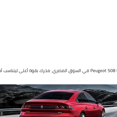
هذا هو المحرك الجديد الموجود في Peugeot 508 GT Max في السوق المصري، محرك