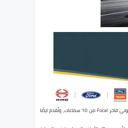
تأتي الفئة الجديدة مع فرش داخلي من الجلد الـNappa باللون الأسود او الأحمر، كما تم تزويد السيارة بنظام صوتي فاخر Focal من 10 سماعات، وتُقدم ايضًا