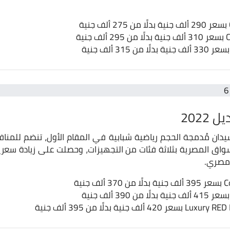
ان مُدمجة الحجم رياضية شبابية في المقام الأول، تنضم للمنا
لأسواق المصرية بثلاثة فئات من التجهيزات، وحصلت على زيادة سع