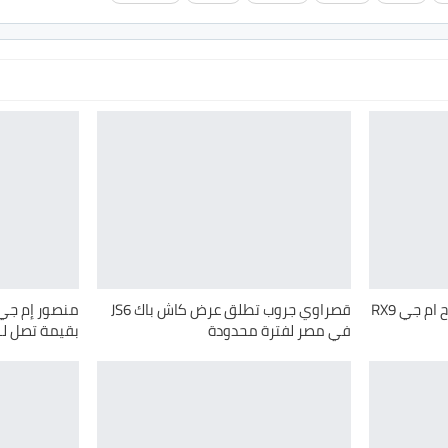
المنصور للسيارات تستعد لطرح ام جي RX9
قصراوي جروب تطلق عرض كاش باك JS6
منصور إم جي 
في مصر لفترة محدودة
بقيمة تصل لـ100 ألف جنيه