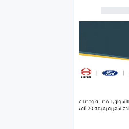
الأسواق المصرية وحصلت
السيارة على شهرة واسعة ومبيعات ضخمة، وهي تُتاح في مصر بثلاثة فئات، وحصلت على زيادة سعرية بقيمة 20 ألف