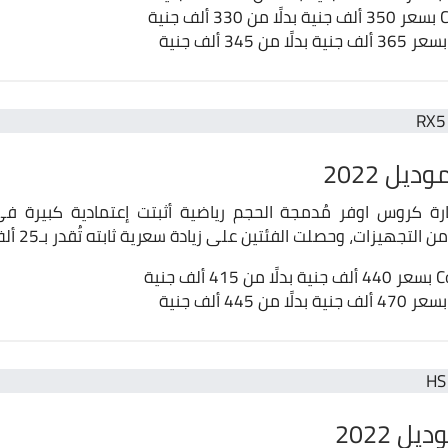
 كروس اوفر مُدمجة الحجم رياضية أثبتت إعتمادية كبيرة في
هيزات، وحصلت الفئتين على زيادة سعرية ثابته تُقدر بـ25 ألف جنية مصري.