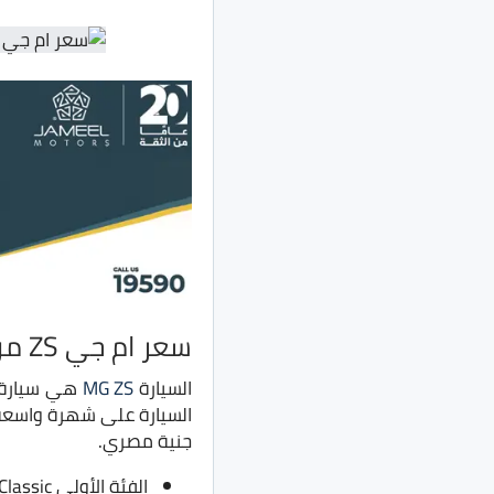
سعر ام جي ZS موديل 2022
السيارة
MG ZS
هي سيارة ك
جنية مصري.
الفئة الأولى Classic بسعر 335 ألف جنية بدلًا من 315 ألف جنية