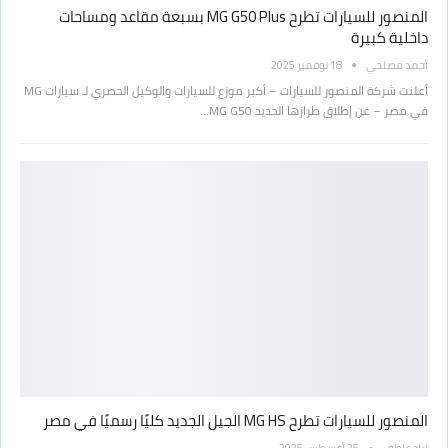
المنصور للسيارات تطرح MG G50 Plus بسبعة مقاعد ومساحات
داخلية كبيرة
أحمد مصلحي
18 نوفمبر 2025
أعلنت شركة المنصور للسيارات – أكبر موزع للسيارات والوكيل الحصري لـ سيارات MG
في مصر – عن إطلاق طرازها الجديد MG G50…
المنصور للسيارات تطرح MG HS الجيل الجديد كليًا رسميًا في مصر