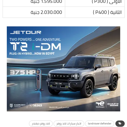
الأولى ( P300 )
1.595.000 جنية
الثانية ( P400 )
2.030.000 جنية
landrover defender
اخبار سيارات لاند روفر
لاند روفر ديفندر