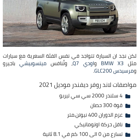
لكن نجد ان السيارة تتواجد في نفس الفئة السعرية مع سيارات
مثل
BMW X3
و
اودي Q7
، وتُنافس
ميتسوبيشي
باجيرو
و
مرسيدس GLC200
.
مواصفات لاند روفر ديفندر موديل 2021
4 سلندر 2000 سي سي تيربو
قوة 300 حصان
عزم الدوران 400 نيوتن.متر
ناقل حركة اوتوماتيكي
تسارع من 0 الى 100 كم في 8.1 ثانية