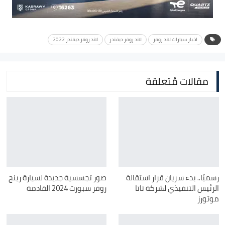
اخبار سيارات لاند روفر
لاند روفر ديفندر
لاند روفر ديفندر 2022
مقالات مُتعلقة
رسميًا.. بدء سريان قرار استقالة
صور تجسسية جديدة لسيارة رينج
الرئيس التنفيذي لشركة تاتا
روفر سبورت 2024 القادمة
موتورز