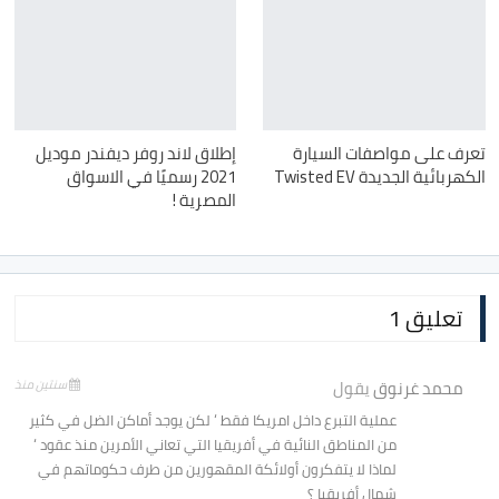
تعرف على مواصفات السيارة
إطلاق لاند روفر ديفندر موديل
الكهربائية الجديدة Twisted EV
2021 رسميًا في الاسواق
المصرية !
تعليق 1
محمد غرنوق
يقول
سنتين منذ
عملية التبرع داخل امريكا فقط ‘ لكن يوجد أماكن الضل في كثير
من المناطق النائية في أفريقيا التي تعاني الأمرين منذ عقود ‘
لماذا لا يتفكرون أولائكة المقهورين من طرف حكوماتهم في
شمال أفريقيا ؟