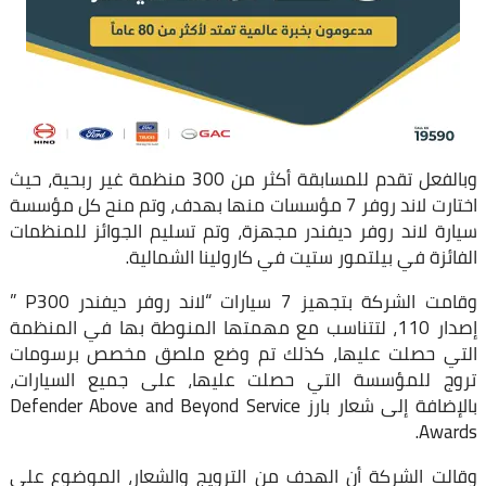
وبالفعل تقدم للمسابقة أكثر من 300 منظمة غير ربحية، حيث
اختارت لاند روفر 7 مؤسسات منها بهدف، وتم منح كل مؤسسة
سيارة لاند روفر ديفندر مجهزة، وتم تسليم الجوائز للمنظمات
الفائزة في بيلتمور ستيت في كارولينا الشمالية.
وقامت الشركة بتجهيز 7 سيارات “لاند روفر ديفندر P300 ”
إصدار 110، لتتناسب مع مهمتها المنوطة بها في المنظمة
التي حصلت عليها، كذلك تم وضع ملصق مخصص برسومات
تروج للمؤسسة التي حصلت عليها، على جميع السيارات،
بالإضافة إلى شعار بارز Defender Above and Beyond Service
Awards.
وقالت الشركة أن الهدف من الترويج والشعار، الموضوع على