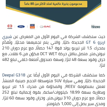
حيث ستكشف الشركة في اليوم الأول من المعرض عن
شيري
اريزو 6 GT
الجديدة كليًا، والتي يتم تجميعها محليًا، وتُقدَّم
بمحرك 1.5 لتر تيربو يولد قوة 147 حصانًا، مع عزم دوران 210
نيوتن.متر، متصل بناقل حركة DCT WET مكوّن من 6 نقلات، مع
خزان وقود بسعة 48 لترًا، وسعة صندوق أمتعة خلفي تبلغ 482
لترًا.
كما ستكشف الشركة في اليوم الأول أيضًا عن
Deepal G318
الجديدة كليًا، وهي سيارة SUV متوسطة الحجم صينية المنشأ،
تعمل بمنظومة REEV، والمكوّنة من محرك 1.5 لتر تيربو
وبطارية بسعة 18.99 كيلووات/ساعة، بقوة إجمالية تبلغ 252
حصانًا، مع عزم دوران 310 نيوتن.متر، وخزان وقود بسعة 60 لترًا،
ومدى سير يصل إلى 1,000 كيلومتر.