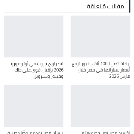
مقالات مُتعلقة
زيادات تصل لـ100 ألف.. غبور ترفع
قصراوي جروب في أوتومورو
أسعار سياراتها في مصر خلال
2026 بإقبال قوي على جاك
مارس 2026
وجيتور وستروين
إكسيد مصر تعزز حضورها في
نيسان مصر تقدم عروضًا حصرية