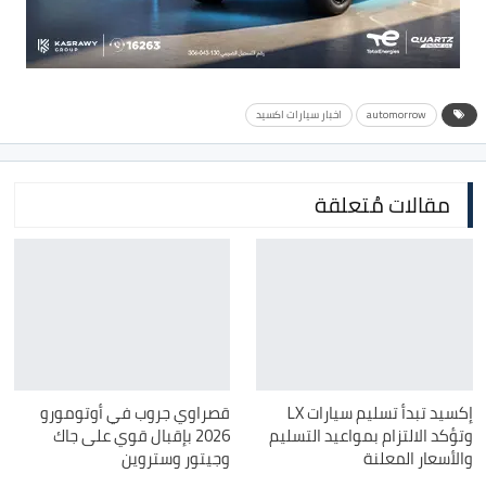
automorrow
اخبار سيارات اكسيد
مقالات مُتعلقة
إكسيد تبدأ تسليم سيارات LX
قصراوي جروب في أوتومورو
وتؤكد الالتزام بمواعيد التسليم
2026 بإقبال قوي على جاك
والأسعار المعلنة
وجيتور وستروين