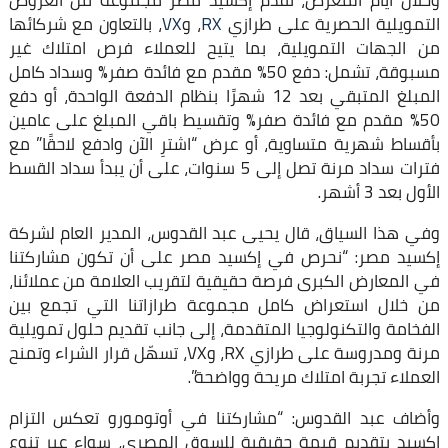
وخلال أيام المعرض، تقدم إكسيد مصر مجموعة من العروض
التمويلية الحصرية على طرازي
RX
، و
VX
، بالتعاون مع شركائها
من الجهات التمويلية، بما يتيح للعملاء فرص امتلاك غير
مسبوقة، تشمل: دفع 50% مقدم مع فائدة صفر% وسداد كامل
المبلغ المتبقي بعد 12 شهرًا بنظام الدفعة الواحدة، أو دفع
50% مقدم مع فائدة صفر% وتقسيط باقي المبلغ على عامين
بأقساط شهرية متساوية، أو عرض “اشترِ الآن وادفع لاحقًا” مع
فترات سداد مرنة تصل إلى 5 سنوات، على أن يبدأ سداد القسط
الأول بعد 3 أشهر.
وفي هذا السياق، قال يحيى عبد القدوس، المدير العام لشركة
إكسيد مصر: “نحرص في إكسيد مصر على أن تكون مشاركتنا
في المعارض الكبرى فرصة حقيقية لتقريب العلامة من عملائنا،
من خلال استعراض كامل مجموعة طرازاتنا التي تجمع بين
الفخامة والتكنولوجيا المتقدمة، إلى جانب تقديم حلول تمويلية
مرنة ومدروسة على طرازي RX، وVX، تسهّل قرار الشراء وتمنح
العملاء تجربة امتلاك مريحة وواضحة”.
وأضاف عبد القدوس: “مشاركتنا في أوتومورو تعكس التزام
إكسيد بتقديم قيمة حقيقية للسوق المصري، سواء عبر تنوع