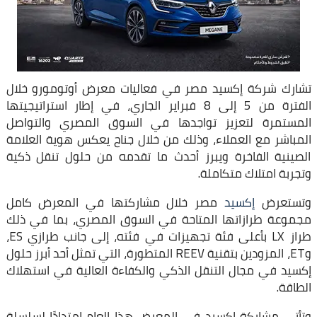
تشارك شركة إكسيد مصر في فعاليات معرض أوتومورو خلال
الفترة من 5 إلى 8 فبراير الجاري، في إطار استراتيجيتها
المستمرة لتعزيز تواجدها في السوق المصري والتواصل
المباشر مع العملاء، وذلك من خلال جناح يعكس هوية العلامة
الصينية الفاخرة ويبرز أحدث ما تقدمه من حلول تنقل ذكية
وتجربة امتلاك متكاملة.
وتستعرض
إكسيد
مصر خلال مشاركتها في المعرض كامل
مجموعة طرازاتها المتاحة في السوق المصري، بما في ذلك
طراز LX بأعلى فئة تجهيزات في فئته، إلى جانب طرازي ES،
وET، المزودين بتقنية REEV المتطورة، التي تمثل أحد أبرز حلول
إكسيد في مجال التنقل الذكي والكفاءة العالية في استهلاك
الطاقة.
وتأتي مشاركة إكسيد في المعرض هذا العام امتدادًا لسلسلة