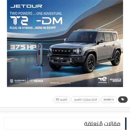
exeed rx
اخبار سيارات اكسيد
اكسيد RX
مقالات مُتعلقة