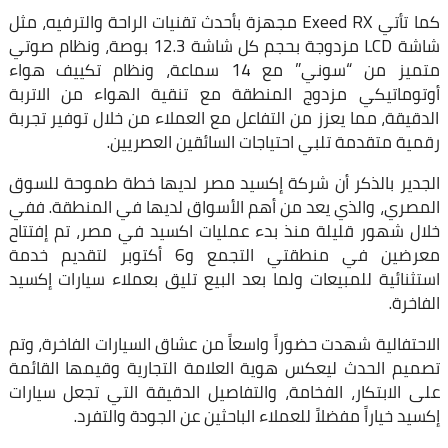
كما تأتي Exeed RX مجهزة بأحدث تقنيات الراحة والترفيه، مثل
شاشة LCD مزدوجة بحجم كل شاشة 12.3 بوصة، ونظام صوتي
متميز من “سوني” مع 14 سماعة، ونظام تكييف هواء
أوتوماتيكي مزدوج المنطقة مع تنقية الهواء من الاتربة
الدقيقة، مما يعزز من التفاعل مع العملاء من خلال توفير تجربة
رقمية متقدمة تلبي احتياجات السائقين العصريين.
الجدير بالذكر أن شركة إكسيد مصر لديها خطة طموحة للسوق
المصري، والذي يعد من أهم الأسواق لديها في المنطقة. ففي
خلال شهور قليلة منذ بدء عمليات اكسيد في مصر، تم إفتتاح
معرضين في منطقتي التجمع و6 أكتوبر لتقديم خدمة
استثنائية للمبيعات ولما بعد البيع تليق بعملاء سيارات إكسيد
الفاخرة.
الاحتفالية شهدت حضوراً واسعاً من عشاق السيارات الفاخرة، وتم
تصميم الحدث ليعكس هوية العلامة التجارية وقيمها القائمة
على الابتكار، الفخامة، والتفاصيل الدقيقة التي تجعل سيارات
إكسيد خياراً مفضلاً للعملاء الباحثين عن الجودة والتفرد.