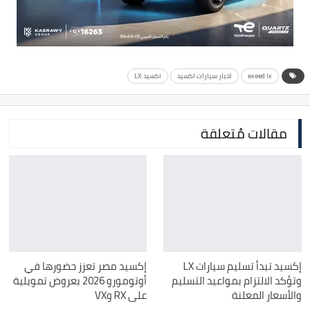
exeed lx
اخبار سيارات اكسيد
اكسيد LX
مقالات مُتعلقة
إكسيد تبدأ تسليم سيارات LX
إكسيد مصر تعزز حضورها في
وتؤكد الالتزام بمواعيد التسليم
أوتومورو 2026 بعروض تمويلية
والأسعار المعلنة
على RX وVX