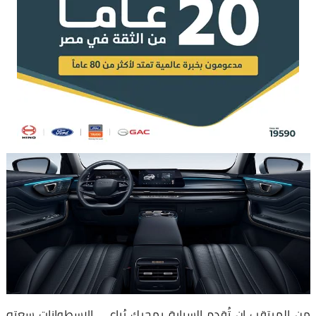
من المرتقب ان تُقدم السيارة بمحرك رُباعي الإسطوانات سعته