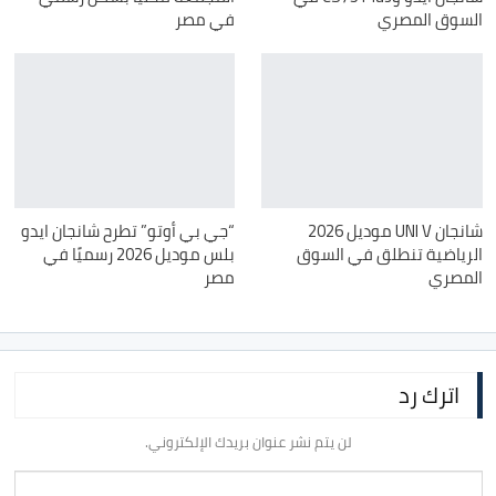
السوق المصري
في مصر
شانجان UNI V موديل 2026
“جي بي أوتو” تطرح شانجان ايدو
الرياضية تنطلق في السوق
بلس موديل 2026 رسميًا في
المصري
مصر
اترك رد
لن يتم نشر عنوان بريدك الإلكتروني.