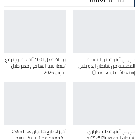
جي بي أوتو تختبر النسخة
زيادات تصل لـ100 ألف.. غبور ترفع
المحسنة من شانجان ايدو بلس
أسعار سياراتها في مصر خلال
إستعدادًا لطرحها محليًا
مارس 2026
جي بي أوتو تطلق طرازي
أخيرًا.. طرح شانجان CS55 Plus
شانجان ايدو وCS75 Plus في
المُجمعة محليًا بشكل رسمي