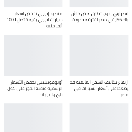
قصراوي جروب تطلق عرض كاش
منصور إم جي تخفض اسعار
باك JS6 في مصر لفترة محدودة
سيارات ام جي بقيمة تصل لـ100
ألف جنيه
ارتفاع تكاليف الشحن العالمية قد
أوتوموبيليتي تخفض الأسعار
يضغط على أسعار السيارات في
الرسمية وتفتح الحجز على كول
مصر
راي وامجراند