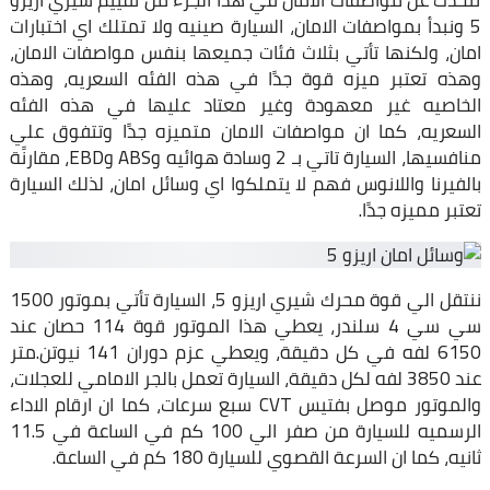
5 ونبدأ بمواصفات الامان، السيارة صينيه ولا تمتلك اي اختبارات
امان، ولكنها تأتي بثلاث فئات جميعها بنفس مواصفات الامان،
وهذه تعتبر ميزه قوة جدًا في هذه الفئه السعريه، وهذه
الخاصيه غير معهودة وغير معتاد عليها في هذه الفئه
السعريه، كما ان مواصفات الامان متميزه جدًا وتتفوق علي
منافسيها، السيارة تاتي بـ 2 وسادة هوائيه وABS وEBD، مقارنًة
بالفيرنا واللانوس فهم لا يتملكوا اي وسائل امان، لذلك السيارة
تعتبر مميزه جدًا.
ننتقل الي قوة محرك شيري اريزو 5، السيارة تأتي بموتور 1500
سي سي 4 سلندر، يعطي هذا الموتور قوة 114 حصان عند
6150 لفه في كل دقيقة، ويعطي عزم دوران 141 نيوتن.متر
عند 3850 لفه لكل دقيقة، السيارة تعمل بالجر الامامي للعجلات،
والموتور موصل بفتيس CVT سبع سرعات، كما ان ارقام الاداء
الرسميه للسيارة من صفر الي 100 كم في الساعة في 11.5
ثانيه، كما ان السرعة القصوي للسيارة 180 كم في الساعة.