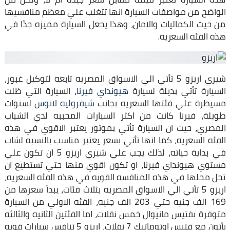
الواضح من مواصفات السيارة انها تتغلب علي معظم منافسيها
من حيث الكماليات والامان، وهذا يجعل السيارة مميزه جدًا في
هذه الفئه السعريه.
شيري اريزو 5 تأتي الي الاسواق المصريه تابعه لتوكيل غبور،
السيارة تأتي بديلة لسيارة
هيونداي فيرنا
، السيارة التي ظلت
مسيطرة علي فئتها السعريه بجانب
شيفروليه لانوس
لسنوات
طويلة، فيرنا كانت من اكثر السيارات المحببه لدي الشباب
المصري، حيث ان السيارة تأتي بموتور يعتبر الاقوي في هذه
الفئه السعريه، كما انها تأتي بسعر يعتبر مناسب بالنسبه لشاب
في بداية حياته، لذلك يجب علي شيري اريزو 5 ان تكون علي
مستوي هيونداي فيرنا، او تكون اقوي منها حتي تستطيع ان
تحل محلها في هذه المنافسه القويه في هذه الفئه السعريه،
اريزو 5 تأتي الي الاسواق المصريه بثلاث فئات، يبدأ سعرها من
169 الف جنيه حتي 203 الف جنيه، الفئه الاولي من السيارة
متوفرة بفتيس مانيوال خمس نقلات، اما الفئتين الثانيه والثالثه
يأتون مع فتيس اوتوماتيك 7 نقلات، اريزو 5 تنافس سيارات قويه