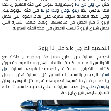
مثل
بي واي دي F3
وشيفروليه لانوس في فئة المانيوال، كما
انها تنافس ايضًا
رينو لوجان
و
لادا جرانتا
في فئة الاوتوماتيك،
وفي هذه المقاله سوف نتعرف علي نقاط القوة التي تجعل
اريزو 5 خيار افضل من منافسيها، ونقاط ضعف السيارة التي
تجعل شيري اريزو 5 ليست الافضل في هذه الفئه السعريه.
التصميم الخارجي والداخلي لـ أريزو 5
تصميم السيارة من الخارج مميز جدًا وهجومي، خاصًة مع
الفوانيس الاماميه الكبيرة، والليدات الهجوميه الموجودة فوق
كشافات الضباب، السيارة في تصميمها شبيهه لسيارة
اوبل
استرا
الجديده، بالنسبه للمنافسين فإن السيارة تعتبر الاجمل
بينهم، حيث ان منافسيها تصميمهم قديم مثل لانوس ولوجان
و
نيسان صني
، كل هذه السيارة مر علي تصميمها سنوات، لذلك
تتفوق عليهم شيري اريزو 5.