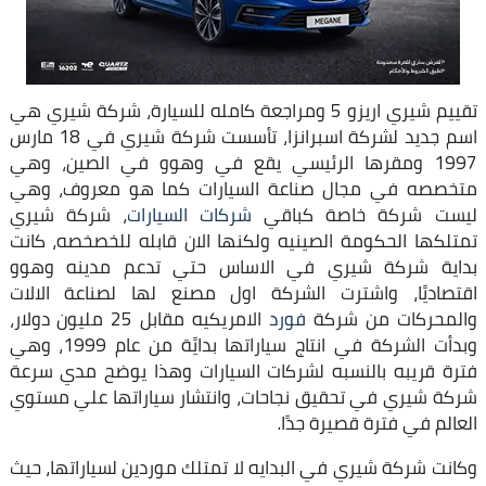
تقييم شيري اريزو 5 ومراجعة كامله للسيارة، شركة شيري هي
اسم جديد لشركة اسبرانزا، تأسست شركة شيري في 18 مارس
1997 ومقرها الرئيسي يقع في وهوو في الصين، وهي
متخصصه في مجال صناعة السيارات كما هو معروف، وهي
ليست شركة خاصة كباقي
شركات السيارات
، شركة شيري
تمتلكها الحكومة الصينيه ولكنها الان قابله للخصخصه، كانت
بداية شركة شيري في الاساس حتي تدعم مدينه وهوو
اقتصاديًا، واشترت الشركة اول مصنع لها لصناعة الالات
والمحركات من شركة
فورد
الامريكيه مقابل 25 مليون دولار،
وبدأت الشركة في انتاج سياراتها بدايًة من عام 1999، وهي
فترة قريبه بالنسبه لشركات السيارات وهذا يوضح مدي سرعة
شركة شيري في تحقيق نجاحات، وانتشار سياراتها علي مستوي
العالم في فترة قصيرة جدًا.
وكانت شركة شيري في البدايه لا تمتلك موردين لسياراتها، حيث