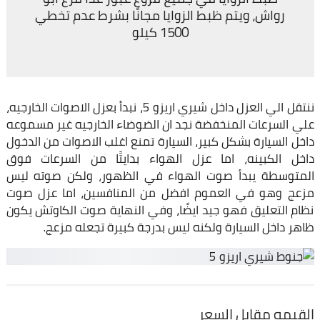
رواش، ويتم ظبط الزوايا مجانًا بشرط عدم تخطي
1500 كيلو
ننتقل الي العزل داخل شيري اريزو 5، نبدأ بعزل الاصوات الخارجيه،
علي السرعات المنخفضة نجد ان الضوضاء الخارجيه غير مسموعه
داخل السيارة بشكل كبير، السيارة تمنع اغلب الاصوات من الدخول
داخل الكبينه، اما عزل الهواء بدايتًا من السرعات فوق
المتوسطة يبدأ صوت الهواء في الظهور، ولكن صوته ليس
مزعج وهو في العموم افضل من المنافسين، اما عزل صوت
نظام التعليق فهو جيد ايضًا، وفي النهاية صوت الكاوتش يكون
ظاهر داخل السيارة ولكنه ليس بدرجة كبيرة تجعله مزعج.
القيمه مقابل السعر