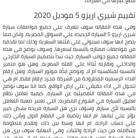
قطع غيارها في الشركة.
تقييم شيري اريزو 5 موديل 2020
وفي هذه المقاله سوف نتعرف علي جميع مواصفات سيارة
شيري اريزو 5
السيارة الجديده علي الاسواق المصريه، ولكن مما
يتضح انها سوف تستولي علي فئتها السعريه وذلك لما تقدمه
من مواصفات ممتازه بالنسبه لسعرها، وسوف نوضح في هذه
المقاله جميع جوانب السيارة، حيث نبدأ بتصميم السيارة الخارجي
والداخلي ونقارنه بُناءًا علي الفئه السعريه، وهل هو متميز
بالنسبه لمنافسيه ام لا، ونوضح ايضًا موتور السيارة، وهل ارقام
الاداء الرسميه المطروحة من الشركة مجرد ارقام فقط، ام هي
تتحول الي اداء حقيقي علي ارض الواقع، كما اننا سوف نوضح
في هذه المقاله التفصيليه عن السيارة، كيفية تعامل نظام
تعليق السيارة في الشوارع المصريه، التي تعتبر صعبة التعامل
بالنسبه لأي سيارة، وسوف نري هل السيارة مريحه بشكل كبير
يؤثر علي ثباتها، ام انها رياضية في المقام الاول ويأتي ذلك
علي حساب الراحه، ام انها وسط بين ذلك وتقدم منطومة
متكامله من حيث الراحة والثبات، وفي النهاية سوف نري هل
هذه السيارة تعتبر قيمه مقابل سعر جيده ام لا، ولكن من