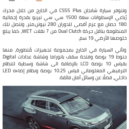
وتتوفر سيارة شانجان CS55 Plus في الخارج من خلال محرك
رُباعي الإسطوانات سعة 1500 سي سي تيربو بقدرة إجمالية
180 حصان مع عزم أقصى للدوران 280 نيوتن.متر، وتتصل تلك
المنظومة بناقل حركة Dual Clutch من 7 نقلات WET، كما يبلغ
خلوصها الأرضي 19 سم.
وتأتي السيارة في الخارج بمجموعة تجهيزات مُتطورة، منها
جنوط 19 بوصة وفتحة سقف بانوراما وشاشة عدادات Digital
بقياس 10 بوصة LCD بالإضافة الى شاشة وسطية للنظام
الترفيهي المعلوماتي قياس 10.25 بوصة ونظام إضاءه LED
داخلي، فضلًا عن وسائل أمان فائقة.