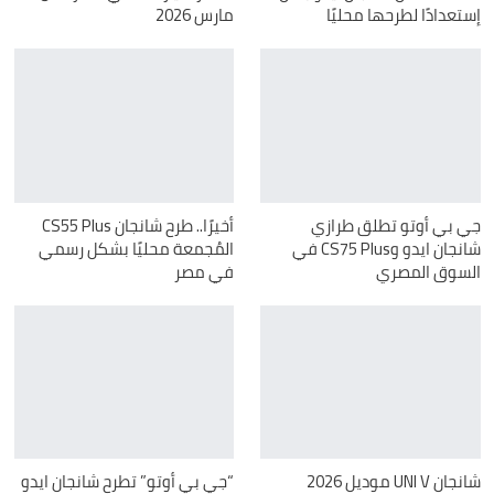
إستعدادًا لطرحها محليًا
مارس 2026
جي بي أوتو تطلق طرازي
أخيرًا.. طرح شانجان CS55 Plus
شانجان ايدو وCS75 Plus في
المُجمعة محليًا بشكل رسمي
السوق المصري
في مصر
شانجان UNI V موديل 2026
“جي بي أوتو” تطرح شانجان ايدو