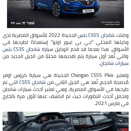
وصلت
شانجان CS55 بلس
الجديدة 2022 للأسواق المصرية لدى
وكيلها المحلي “جي بي غبور اوتو” إستعدادًا لطرحها في
الأسواق، هذا بعدما قد قدم الوكيل سيارة
شانجان CS35 بلس
والتي تُعد أول سيارة يتم تقديمها محليًا من الجيل الجديد من
سيارات شانجان
.
وتعتبر Changan CS55 Plus الجديدة هي سيارة كروس اوفر
مُدمجة الحجم، تُعد هي الجيل الثاني من
شانجان CS55
التي تم
طرحها في الأسواق المصرية، وهي تعتبر أحدث سيارات شانجان
وتحمل أحدث التطورات حيث تم الكشف عنها لأول مرة بالخارج
في مارس 2021.