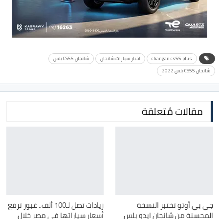
changan cs55 plus
اخبار سيارات شانجان
شانجان CS55 بلس
شانجان CS55 بلس 2022
مقالات مُتعلقة
جي بي أوتو تختبر النسخة
زيادات تصل لـ100 ألف.. غبور ترفع
المحسنة من شانجان ايدو بلس
أسعار سياراتها في مصر خلال