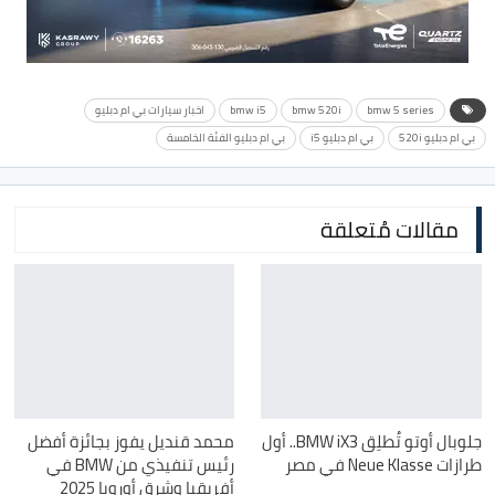
bmw 5 series
bmw 520i
bmw i5
اخبار سيارات بي ام دبليو
بي ام دبليو 520i
بي ام دبليو i5
بي ام دبليو الفئة الخامسة
مقالات مُتعلقة
جلوبال أوتو تُطلِق BMW iX3.. أول
محمد قنديل يفوز بجائزة أفضل
طرازات Neue Klasse في مصر
رئيس تنفيذي من BMW في
أفريقيا وشرق أوروبا 2025