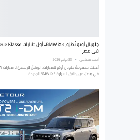
جلوبال أوتو تُطلِق BMW iX3.. أول طرازات asse
في مصر
أحمد مصلحي
30 يونيو 2026
أعلنت مجموعةُ جلو
في مِصرَ، عن إطلاق السيارة BMW iX3 الجديدة…