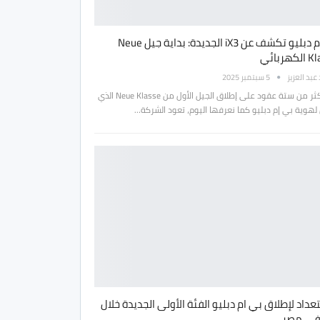
بي ام دبليو تكشف عن iX3 الجديدة: بداية جيل Neue
هربائي
بد العزيز
5 سبتمبر 2025
بعد أكثر من ستة عقود على إطلاق الجيل الأول من Neue Klasse الذي
لهوية بي إم دبليو كما نعرفها اليوم، تعود الشركة…
عداد لإطلاق بي ام دبليو الفئة الأولى الجديدة خلال
 في مصر