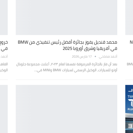
Neue Kl
محمد قنديل يفوز بجائزة أفضل رئيس تنفيذي من BMW
في أفريقيا وشرق أوروبا 2025
في مدين
أحمد مصلحي
17 مارس 2026
أحمد 
بال أوتو للسيارات، الوكيلُ الرسميُّ لـ سيارات BMW
بعد أن فاز بالجائزة المرموقة نفسها لعام ٢٠٢٣، أعلنت مجموعة جلوبال
أوتو للسيارات، الوكيل الرسمي لسيارات BMW وMINI في…
الوكيل الرس