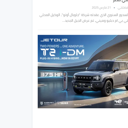
مصلحي
21 مارس 2025
السحور السنوي الذي عقدته شركة "جلوبال أوتو"، الوكيل المحلي
تي بي ام دبليو وميني، تم عرض الجيل الجديد…