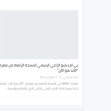
بي ام دبليو الراعي الرسمي للنسخة الرابعة من معر
“الأبد هو الآن”
أحمد مصلحي
21 نوفمبر 2024
شاركت BMW في النسخة الرابعة من معرض "الأبد هو الآن" بوص
راعيًا رسميًا لذلك الحدث الفني الراقي الذي نَظمته مؤسّسة…