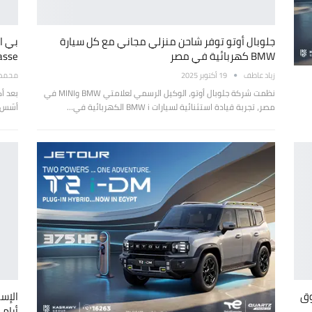
جلوبال أوتو توفر شاحن منزلي مجاني مع كل سيارة
BMW كهربائية في مصر
Klasse الك
زياد عاطف
19 أكتوبر 2025
محمد ع
نظمت شركة جلوبال أوتو، الوكيل الرسمي لعلامتي BMW وMINI في
مصر، تجربة قيادة استثنائية لسيارات BMW i الكهربائية في…
أسّس 
السوق
الإست
أيام