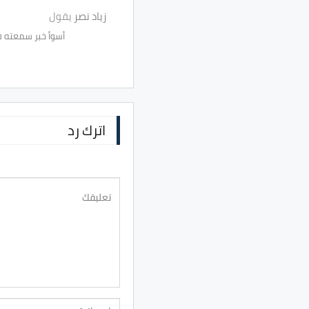
زياد نصر
يقول
أسوأ خبر سمعته ف
اترك رد