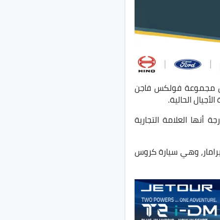
إن مجموعة فولكس فاجن
لأجيال الحالية.
لتنفيذي لمجموعة VW عن القرار بالقول بإن العملاء استعدوا لـCupra، لدرجة أنها العلامة التجارية
يرامار، وهي سيارة كروس