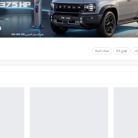
ات
اودي Q3
سيات اتيكا