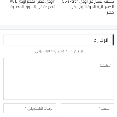
كشف الستار عن اودي Q6 e-tron
“آودي مصر” تُقدّم آودي A8 L
الكهربائية للمرة الأولى في
الجديدة في السوق المصرية
مصر
اترك رد
لن يتم نشر عنوان بريدك الإلكتروني.