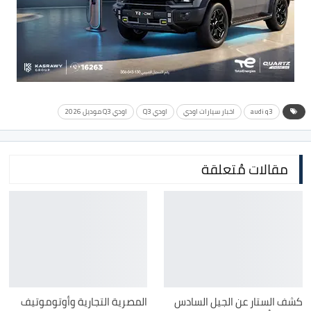
audi q3
اخبار سيارات اودي
اودي Q3
اودي Q3 موديل 2026
مقالات مُتعلقة
كشف الستار عن الجيل السادس
المصرية التجارية وأوتوموتيف