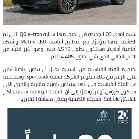
تشبه اودي Q3 الجديدة في تصميمها سيارة Q6 e-tron التي تم
الكشف عنها مؤخرًا، مع مصابيح أمامية Matrix LED وشبكة
أمامية أحادية، وستكون بطول 4.519 ملم، وهو أكبر قليلًا من
الجيل الحالي الذي يأتي بطول 4.485 ملم.
تصميم الفئة القياسية من السيارة يميل أن يكون رياضيًا أكثر،
على الرغم من ذلك ستُوفر الشركة نسخة Sportback، وستختلف
عن الفئة القياسية في أنها ستكون كوبيه مقارنة بالأخرى التي
ستكون كروس أوفر، ونظرًا إلى أن النسخة الرياضية ستهتم أكثر
بالشكل والأناقة، فسيتم التضحية ببعض مساحة التخزين.