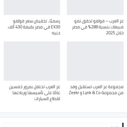
عز العرب – فولفو تحقق نمو
رسميًا.. تخفيض سعر فولفو
مبيعات بنسبة 288% في مصر
EX30 في مصر بقيمة 430 ألف
خلال 2025
جنيه
مجموعة عز العرب تستقبل وفد
عز العرب تحتفل بمرور خمسين
من مجموعة Lynk & Co و Zeekr
عامًا على تأسيسها وريادتها
لقطاع السيارات