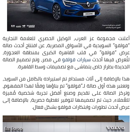
أعلنت مجموعة عز العرب، الوكيل الحصري للعلامة التجارية
“فولفو” السويدية في الأسواق المصرية، عن افتتاح أحدث صالة
عرض “فولفو” في قلب القاهرة الكبرى بمنطقة العجوزة،
لتُعرض فيها أحدث
سيارات فولفو
في مصر، وتم تصميم الصالة
الجديدة بطراز خاص يتماشى مع تصميمات وسط القاهرة.
هذا بالإضافة إلى أثاث مستدام تم استيراده بالكامل من السويد،
وتعتبر هذه أول صالة لـ”فولفو” تم بناؤها وفقًا لهذا المفهوم،
وتركز الصالة على تقديم وصنع أفضل تجربة شخصية مُميزة
للعُملاء، حيث تم تصميمها لتوفير تغطية حصرية، بالإضافة إلى
عرض أحدث تطورات وابتكارات فولفو بشكل فعال.