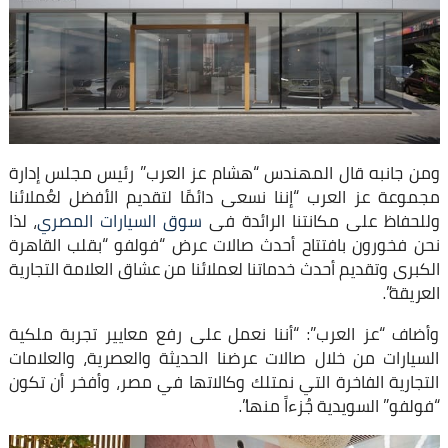
ومن جانبه قال المهندس “هشام عز العرب” رئيس مجلس إدارة
مجموعة عز العرب “إننا نسعى دائمًا لتقديم الأفضل لعُملائنا
وللحفاظ على مكانتنا الرائدة فى
سوق السيارات المصري
، لذا
نحن فخورون بافتتاح أحدث صالات عرض “فولفو “بقلب القاهرة
الكبرى وتقديم أحدث خدماتنا لعملائنا من عشاق العلامة التجارية
العريقة”.
وأضاف “عز العرب”: “أننا نعمل على رفع معايير تجربة ملكية
السيارات من خلال صالات عرضنا الحديثة والعصرية، والعلامات
التجارية الفاخرة التي نمتلك وكالاتها في مصر، وأفخر أن تكون
“فولفو” السويدية جُزءاً منها”.