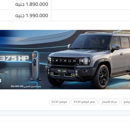
1.890.000 جنيه
1.990.000 جنيه
ولفو
حركة الأسعار
سعر فولفو EX30
فولفو EX30