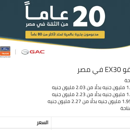
 مصر
حة
تاحة
السعر