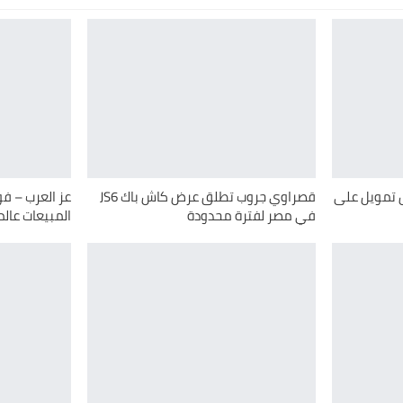
ض تمويل على
قصراوي جروب تطلق عرض كاش باك JS6
عز العرب – ف
في مصر لفترة محدودة
المبيعات عالميا 