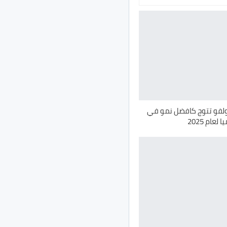
ولفو تتوج كافضل نمو في
لعام 2025