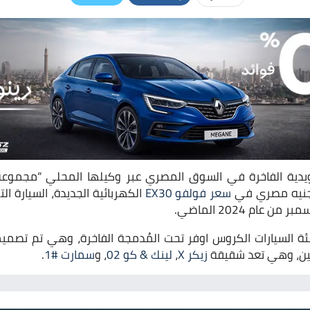
دية الفاخرة في السوق المصري عبر وكيلها المحلي “مجموعة 
سعر فولفو EX30
الكهربائية الجديدة، السيارة ا
عام 2024 الماضي.
Volvo EX من فئة السيارات الكروس اوفر تحت المُدمجة الفاخرة، وهي تم ت
ين، وهي تعد شقيقة
زيكر X
،
لينك & كو 02
، و
سمارت #1
.