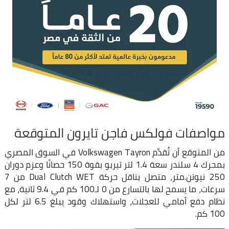
مواصفات فولكس فاجن تايرون المتوقعة
من المتوقع أن تُقدَّم Volkswagen Tayron في السوق المصري
بمحرك 4 سلندر سعة 1.4 لتر تيربو بقوة 150 حصانًا وعزم دوران
250 نيوتن.متر، متصل بناقل حركة Dual Clutch WET من 7
سرعات، ما يسمح لها بالتسارع من 0 لـ100 كم في 9.4 ثانية، مع
نظام دفع أمامي للعجلات، واستهلاك وقود يبلغ 6.5 لتر لكل
100 كم.