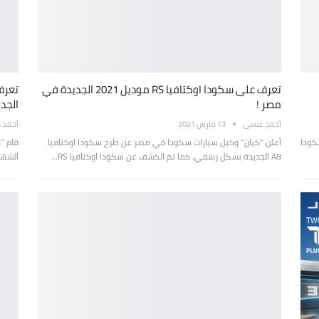
تعرف على سكودا اوكتافيا RS موديل 2021 الجديدة في
مصر !
الجد
أحمد عيسى
13 مارس 2021
أحمد 
كودا
أعلن "كيان" وكيل سيارات سكودا في مصر عن طرح سكودا اوكتافيا
قام "
A8 الجديدة بشكل رسمي، كما تم الكشف عن سكودا اوكتافيا RS…
الشهيرة سكود