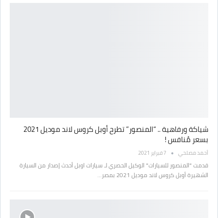
شياكة ورفاهية .. “المنصور” تطرح أوبل كروس لاند موديل 2021
بسعر مُنافس !
أحمد مصلحي
7 فبراير 2021
قدمت "المنصور للسيارات" الوكيل الحصري لـ سيارات اوبل أحدث إصدار من السيارة
الشهيرة أوبل كروس لاند موديل 2021 بمصر…