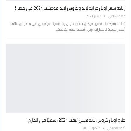
زيادة سعر اوبل جراند لاند وكروس لاند موديلات 2021 في مصر !
فهد الشامي
7 يناير 2021
أعلنت شركة المنصور، توكيل سيارات اوبل وشيفروليه وام جي في مصر عن قائمة
أسعار جديدة لـ سيارات اوبل. شملت هذه القائمة…
طرح اوبل كروس لاند فيس ليفت 2021 رسميًا في الخارج !
أحمد مصلحي
7 أكتوبر 2020