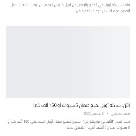
قامت شركة اوبل في الخارج بالإعلان عن اوبل كروس لاند فيس ليفت 2021 الشكل
الجديد، وجاء الشكل الجديد بالعديد من…
الآن.. شركة أوبل تمنح ضمان 5 سنوات أو 150 ألف كم !
أحمد مصلحي
9 سبتمبر 2020
تحت شعار "الألماني مابيهزرش"، يحصل جميع عُملاء أوبل الجدد على 150 ألف كم أو
5 سنوات ضمان ( أيُهما أقرب ) لتحقق بذلك…