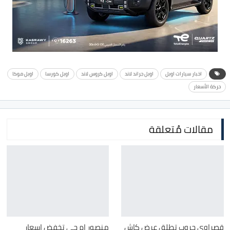
اخبار سيارات اوبل
اوبل جراند لاند
اوبل كروس لاند
اوبل كورسا
اوبل موكا
حركة الأسعار
مقالات مُتعلقة
قصراوي جروب تطلق عرض كاش
منصور إم جي تخفض اسعار