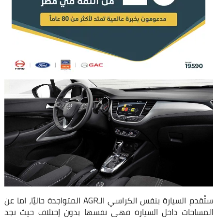
ستُقدم السيارة بنفس الكراسي الـAGR المتواجدة حاليًا، اما عن
المساحات داخل السيارة فهي نفسها بدون إختلاف حيث نجد