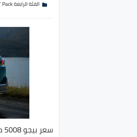
الفئة الرابعة GT Pack بسعر 695 ألف جنية بدلًا من 685 ألف جنية
سعر بيجو 5008 موديل 2022