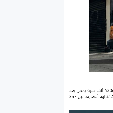
بـ3 فئات وكانت تقدم هذه الفئات بأسعار تتراوح بين 348 ألف جنية و420 ألف جنية ولكن بعد
الزيادة السعرية بمقدار 9 آلاف جنية على أول فئة و10 الاف جنية على ثاني وثالث فئة أصبحت تتراوح أسعارها بين 357