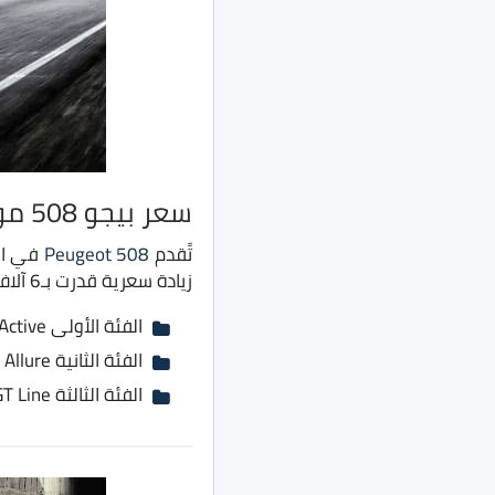
سعر بيجو 508 موديل 2022
تًقدم
Peugeot 508
زيادة سعرية قدرت بـ6 آلاف أصبحت أسعارها تتراوح بين الـ486 ألف جنية والـ606 ألف جنية.
الفئة الأولى Active بسعر 486 ألف جنية بدلًا من 480 ألف جنية
الفئة الثانية Allure بسعر 526 ألف جنية بدلًا من 520 ألف جنية
الفئة الثالثة GT Line بسعر 606 ألف جنية بدلًا من 600 ألف جنية