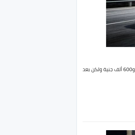
في السوق المصري بـ3 فئات وكانت تتراوح أسعارها بين 480 ألف جنية و600 ألف جنية ولكن بعد