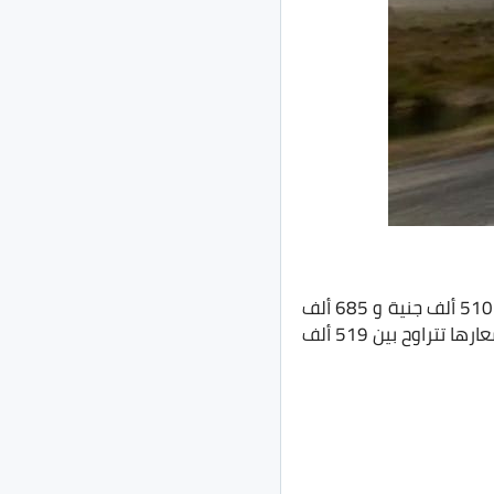
بـ4 فئات في السوق المصري وتتراوح تلك الفئات في مدى سعري بين 510 ألف جنية و 685 ألف
جنية وقدرت الزيادة بـ9 آلاف جنية على أول فئتين وبـ10 الاف جنية على أخر فئتين فأصبحت أسعارها تتراوح بين 519 ألف