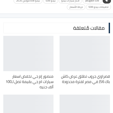
peugeot 508
اخبار سيارات بيجو
بيجو 508
بيجو 508 موديل 2020
تخفيضات بيجو 508
حركة الأسعار
مقالات مُتعلقة
قصراوي جروب تطلق عرض كاش
منصور إم جي تخفض اسعار
باك JS6 في مصر لفترة محدودة
سيارات ام جي بقيمة تصل لـ100
ألف جنيه