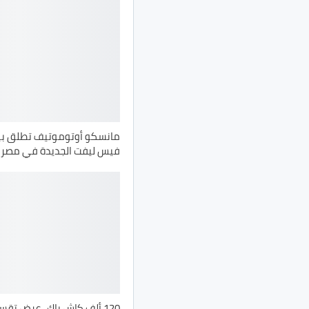
فيس ليفت الجديدة في مصر
120 ألف كاش باك.. عرض تق