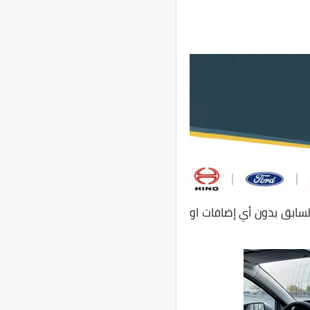
ي مواصفات بيجو 301 موديل 2022 والتي جاءت مطابقة لمواصفات موديل 2021 السابق بدون أي إضافات او