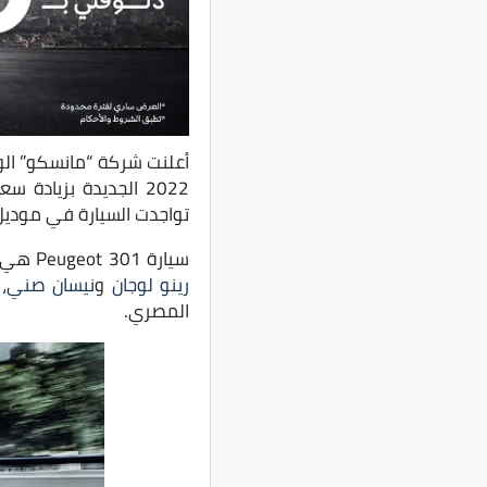
أعلنت شركة “مانسكو” الو
تواجدت السيارة في موديل 2021 بتخفيضات عديد
سيارة Peugeot 301 هي سيارة سيدان تحت المُدمجة والتي تشترك مع
رينو لوجان
و
نيسان صني
،
المصري.