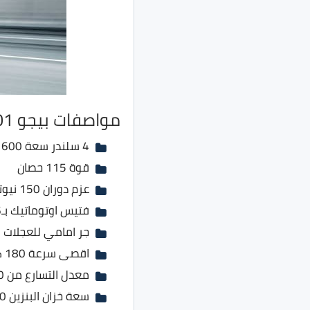
مواصفات بيجو 301 موديل 2022
4 سلندر سعة 1600 سي سي
قوة 115 حصان
عزم دوران 150 نيوتن. متر
فتيس اوتوماتيك بـ6 نقلات
جر امامي للعجلات
اقصى سرعة 180 كم / ساعة
معدل التسارع من 0 لـ100 في 12.1 ثانية
سعة خزان البنزين 50 لتر