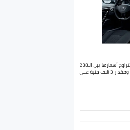
تُقدم سيارة بيجو 301 في السوق المصري بفئتين تختلفان في التجهيزات وعوامل الأمان، تتراوح أسعارها بين الـ238
ألف جنية والـ270 ألف جنية ولكن بعد الزيادة السعرية بمقدار 6 آلاف جنية على الفئة الأولى ومقدار 3 آلاف جنية على