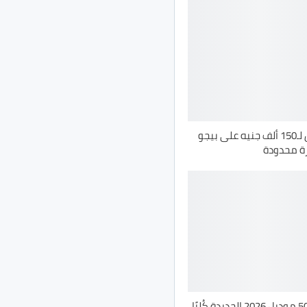
كاش باك يصل لـ150 ألف جنيه على بيجو
ة محدودة
طرح بيجو 5008 موديل 2026 الجديدة كُليًا