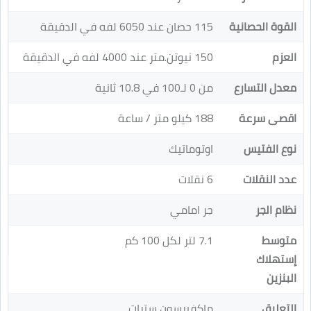
القوة الحصانية
115 حصان عند 6050 لفه في الدقيقة
العزم
150 نيوتن.متر عند 4000 لفه في الدقيقة
معدل التسارع
من 0 لـ100 في 10.8 ثانية
اقصى سرعة
188 كيلو متر / ساعة
نوع الفتيس
اوتوماتيك
عدد النقلات
6 نقلات
نظام الجر
جر امامي
متوسط
7.1 لتر لكل 100 كم
إستهلاك
البنزين
التعليق
ماكفيرسون سترات