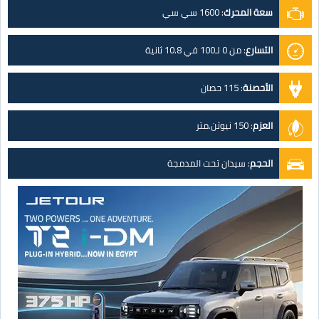
سعة المحرك
:
1600 سي سي
التسارع
:
من 0 لـ100 في 10.8 ثانية
الأحصنة
:
115 حصان
العزم
:
150 نيوتن.متر
الحجم
:
سيدان تحت المدمجة