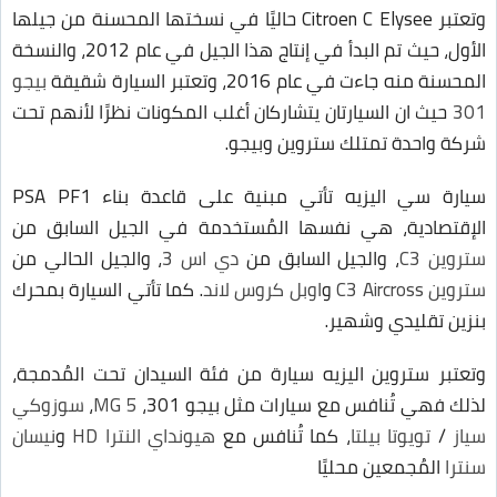
وتعتبر Citroen C Elysee حاليًا في نسختها المحسنة من جيلها
الأول، حيث تم البدأ في إنتاج هذا الجيل في عام 2012، والنسخة
المحسنة منه جاءت في عام 2016، وتعتبر السيارة شقيقة
بيجو
301
حيث ان السيارتان يتشاركان أغلب المكونات نظرًا لأنهم تحت
شركة واحدة تمتلك ستروين وبيجو.
سيارة سي اليزيه تأتي مبنية على قاعدة بناء PSA PF1
الإقتصادية، هي نفسها المُستخدمة في الجيل السابق من
ستروين C3
، والجيل السابق من
دي اس 3
، والجيل الحالي من
ستروين C3 Aircross
و
اوبل كروس لاند
. كما تأتي السيارة بمحرك
بنزين تقليدي وشهير.
وتعتبر ستروين اليزيه سيارة من فئة السيدان تحت المُدمجة،
لذلك فهي تُنافس مع سيارات مثل بيجو 301،
MG 5
،
سوزوكي
سياز
/
تويوتا بيلتا
، كما تُنافس مع
هيونداي النترا HD
و
نيسان
سنترا
المُجمعين محليًا