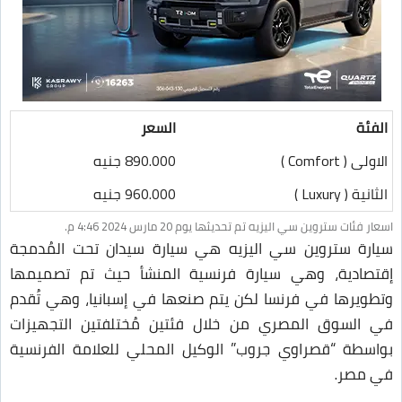
الفئة
السعر
الاولى ( Comfort )
890.000 جنيه
الثانية ( Luxury )
960.000 جنيه
اسعار فئات ستروين سي اليزيه تم تحديثها يوم 20 مارس 2024 4:46 م.
سيارة ستروين سي اليزيه هي سيارة سيدان تحت المُدمجة
إقتصادية، وهي سيارة فرنسية المنشأ حيث تم تصميمها
وتطويرها في فرنسا لكن يتم صنعها في إسبانيا، وهي تُقدم
في السوق المصري من خلال فئتين مُختلفتين التجهيزات
بواسطة “قصراوي جروب” الوكيل المحلي للعلامة الفرنسية
في مصر.