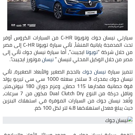
سيارتي نيسان جوك وتويوتا C-HR من السيارات الكروس أوفر
تحت المدمجة يابانية المنشأ، تأتي سيارة تويوتا C-HR إلى مصر
من خلال شركة “
تويوتا
ايجيبت”، أما سيارة نيسان جوك تأتي إلى
مصر من خلال الوكيل المحلي لنيسان ”
نيسان
موتورز ايجيبت”.
تتميز سيارة
نيسان جوك
بالحجم الصغير والأبعاد الصغيرة، تأتي
نيسان جوك بمحرك 3 سلندر سعته 1000 سي سي تيربو يولد
قوة حصانية مقدارها 115 حصان، وعزم دوران 180 نيوتن.متر،
وناقل حركة من النوع Dual Clutch Dry مكون من 7 سرعات،
وتُعد نيسان جوك من السيارات الموفرة في استهلاك البنزين
حيث يبلغ معدل استهلاكها 4.8 لتر لكل 100 كم.