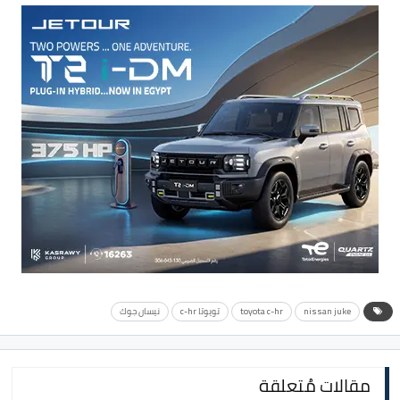
nissan juke
toyota c-hr
تويوتا c-hr
نيسان جوك
مقالات مُتعلقة