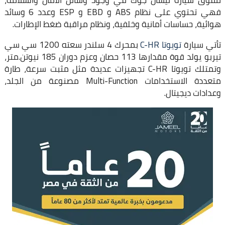
تتفوق سيارة نيسان جوك في وجود وسائل الأمان والسلامة،
فهي تحتوي على نظام ABS و EBD و ESP وعدد 6 وسائد
هوائية، حساسات أمانية وخلفية، ونظام مراقبة ضغط الإطارات.
تأتي سيارة
تويوتا C-HR
بمحرك 4 سلندر سعته 1200 سي سي
تيربو يولد قوة مقدارها 113 حصان وعزم دوران 185 نيوتن.متر،
وتمتلك تويوتا C-HR تجهيزات عديدة مثل مثبت سرعة، طارة
متعددة الاستخدامات Multi-Function مصنوعة من الجلد،
وعدادات ديجيتال.