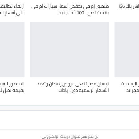
قصراوي جروب تطلق عرض كاش باك JS6
منصور إم جي تخفض اسعار سيارات ام جي
ارتفاع تكالي
بقيمة تصل لـ100 ألف جنيه
على أسعار ال
 الرسمية
نيسان مصر تنهي عروض رمضان وتعيد
مجراند
الأسعار الرسمية دون زيادات
بقيمة تصل لـ100 ألف جنيه
لن يتم نشر عنوان بريدك الإلكتروني.