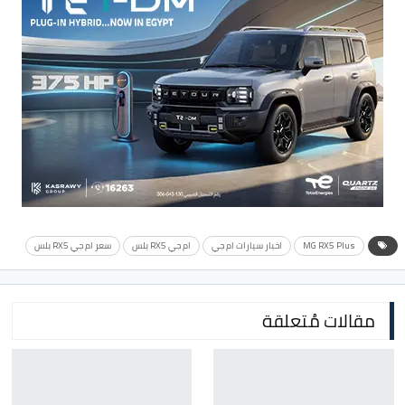
MG RX5 Plus
اخبار سيارات ام جي
ام جي RX5 بلس
سعر ام جي RX5 بلس
مقالات مُتعلقة