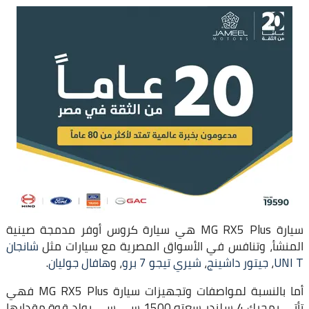
سيارة MG RX5 Plus هي سيارة كروس أوفر مدمجة صينية
المنشأ، وتنافس في الأسواق المصرية مع سيارات مثل
شانجان
UNI T
،
جيتور داشينج
،
شيري تيجو 7 برو
، و
هافال جوليان
.
أما بالنسبة لمواصفات وتجهيزات سيارة MG RX5 Plus فهي
تأتي بمحرك 4 سلندر سعته 1500 سي سي يولد قوة مقدارها