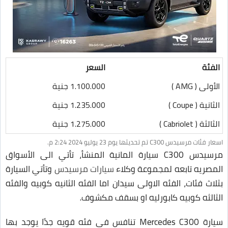
الفئة
السعر
الأولى ( AMG )
1.100.000 جنية
الثانية ( Coupe )
1.235.000 جنية
الثالثة ( Cabriolet )
1.275.000 جنية
اسعار فئات مرسيدس C300 تم تحديثها يوم 23 يوليو 2024 2:24 م.
مرسيدس C300 سيارة المانية المنشأ، تأتي الى الأسواق
المصريه تابعه لمجموعة وكلاء
سيارات مرسيدس
وتأتي السيارة
بثلاث فئات، الفئه الاولى سيدان اما الفئه الثانيه كوبيه والفئه
الثالثه كوبيه كابورليه او بسقف مكشوف.
سيارة Mercedes C300 تنافس في فئه قويه جدًا يوجد بها