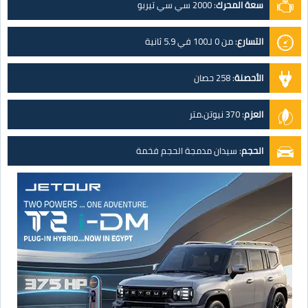
سعة المحرك
:
2000 سي سي تيربو
التسارع
:
من 0 لـ100 في 5.9 ثانية
الأحصنة
:
258 حصان
العزم
:
370 نيوتن.متر
الحجم
:
سيدان مدمجة الحجم فخمة