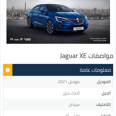
مواصفات Jaguar XE
معلومات عامة
الموديل
موديل 2021
الجيل
أحدث جيل
التصنيف
سيدان
الوكيل
إم تي آي