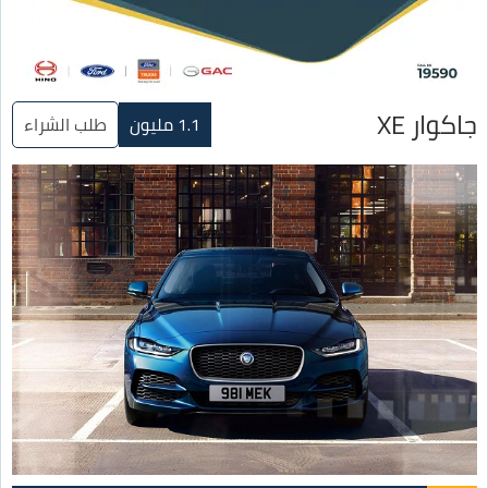
جاكوار XE
1.1 مليون
طلب الشراء