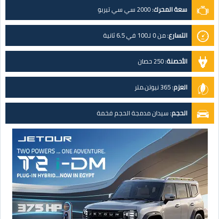
سعة المحرك
:
2000 سي سي تيربو
التسارع
:
من 0 لـ100 في 6.5 ثانية
الأحصنة
:
250 حصان
العزم
:
365 نيوتن.متر
الحجم
:
سيدان مدمجة الحجم فخمة