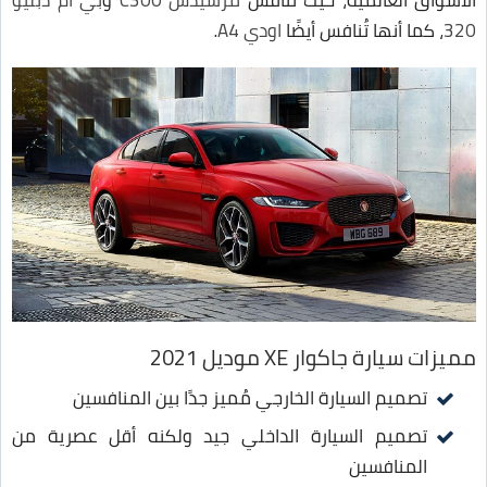
الأسواق العالمية، حيث تنافس
مرسيدس C300
و
بي ام دبليو
320
، كما أنها تُنافس أيضًا
اودي A4
.
مميزات سيارة جاكوار XE موديل 2021
تصميم السيارة الخارجي مُميز جدًا بين المنافسين
تصميم السيارة الداخلي جيد ولكنه أقل عصرية من
المنافسين